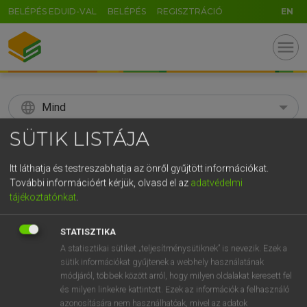
BELÉPÉS EDUID-VAL
BELÉPÉS
REGISZTRÁCIÓ
EN
menu
language
Mind
SÜTIK LISTÁJA
search
GR
Itt láthatja és testreszabhatja az önről gyűjtött információkat.
KERESÉS
További információért kérjük, olvasd el az
adatvédelmi
5
6
7
8
9
ö
ü
ó
tájékoztatónkat
.
r
t
z
u
i
o
p
ő
ú
Díjmentes angol szótár
STATISZTIKA
g
h
j
k
l
é
á
ű
Ω
A statisztikai sütiket „teljesítménysütiknek” is nevezik. Ezek a
fn
sociolinguistics
szociolingvisztika
sütik információkat gyűjtenek a webhely használatának
v
b
n
m
,
.
-
AltGr
módjáról, többek között arról, hogy milyen oldalakat keresett fel
és milyen linkekre kattintott. Ezek az információk a felhasználó
azonosítására nem használhatóak, mivel az adatok