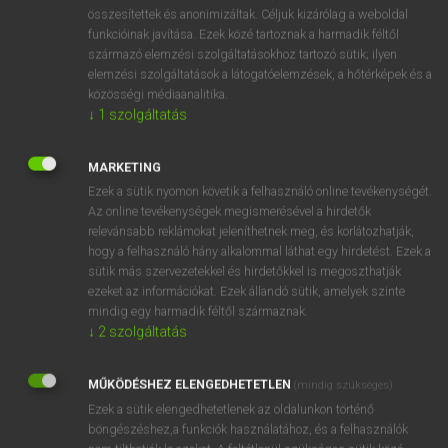
⚲ sociolinguistics
keresése szótárainkban
összesítettek és anonimizáltak. Céljuk kizárólag a weboldal
funkcióinak javítása. Ezek közé tartoznak a harmadik féltől
származó elemzési szolgáltatásokhoz tartozó sütik; ilyen
elemzési szolgáltatások a látogatóelemzések, a hőtérképek és a
közösségi médiaanalitika.
DÍJMENTES ANGOL SZÓTÁR
↓
1
szolgáltatás
sociocultural
MARKETING
socio-economic
Ezek a sütik nyomon követik a felhasználó online tevékenységét.
sociography
Az online tevékenységek megismerésével a hirdetők
relevánsabb reklámokat jeleníthetnek meg, és korlátozhatják,
sociolect
hogy a felhasználó hány alkalommal láthat egy hirdetést. Ezek a
sociolinguistics
sütik más szervezetekkel és hirdetőkkel is megoszthatják
ezeket az információkat. Ezek állandó sütik, amelyek szinte
sociological
mindig egy harmadik féltől származnak.
sociologist
↓
2
szolgáltatás
sociology
MŰKÖDÉSHEZ ELENGEDHETETLEN
(mindig szükséges)
sociometry
Ezek a sütik elengedhetetlenek az oldalunkon történő
böngészéshez,a funkciók használatához, és a felhasználók