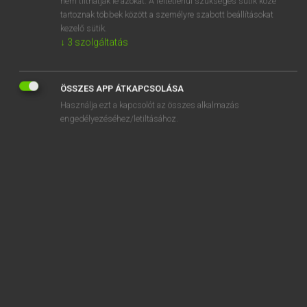
nem tilthatják le azokat. A feltétlenül szükséges sütik közé
tartoznak többek között a személyre szabott beállításokat
kezelő sütik.
SZOTAR.NET APPLIKÁCIÓ
↓
3
szolgáltatás
MICROSOFT OFFICE BŐVÍTMÉNY
BEÉPÜLŐ SZÓTÁRMODUL
ÖSSZES APP ÁTKAPCSOLÁSA
ONLINE NYELVVIZSGA
Használja ezt a kapcsolót az összes alkalmazás
engedélyezéséhez/letiltásához.
EGYÉNI FELHASZNÁLÓKNAK
TANULÓKNAK
OKTATÁSI INTÉZMÉNYEKNEK
VÁLLALATI MEGOLDÁSOK
SÚGÓ
RÓLUNK
ELÉRHETŐSÉG
SÜTI BEÁLLÍTÁSOK