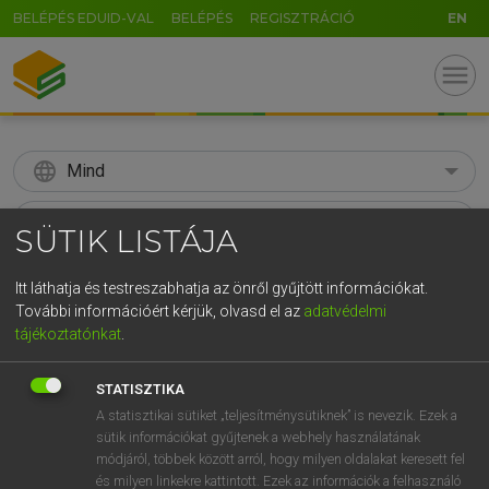
BELÉPÉS EDUID-VAL
BELÉPÉS
REGISZTRÁCIÓ
EN
menu
language
Mind
search
SÜTIK LISTÁJA
GR
KERESÉS
Itt láthatja és testreszabhatja az önről gyűjtött információkat.
5
6
7
8
9
ö
ü
ó
További információért kérjük, olvasd el az
adatvédelmi
tájékoztatónkat
.
r
t
z
u
i
o
p
ő
ú
Díjmentes angol szótár
g
h
j
k
l
é
á
ű
Ω
STATISZTIKA
mn
snuff
tubákszínű
A statisztikai sütiket „teljesítménysütiknek” is nevezik. Ezek a
v
b
n
m
,
.
-
AltGr
fn
tubák
sütik információkat gyűjtenek a webhely használatának
módjáról, többek között arról, hogy milyen oldalakat keresett fel
burnót
és milyen linkekre kattintott. Ezek az információk a felhasználó