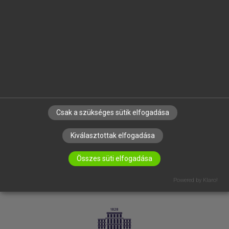
VÁLLALATI MEGOLDÁSOK
SÚGÓ
RÓLUNK
ELÉRHETŐSÉG
SÜTI BEÁLLÍTÁSOK
IRATKOZZ FEL HÍRLEVELÜNKRE!
Csak a szükséges sütik elfogadása
Kiválasztottak elfogadása
Összes süti elfogadása
Powered by Klaro!
LICENCSZERZŐDÉS
ADATVÉDELEM