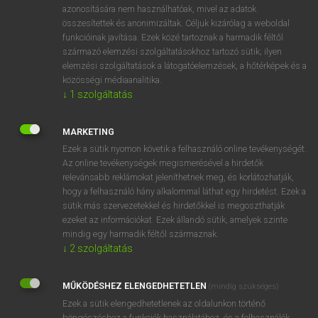
ige
(fel)szippant
azonosítására nem használhatóak, mivel az adatok
szipog
összesítettek és anonimizáltak. Céljuk kizárólag a weboldal
funkcióinak javítása. Ezek közé tartoznak a harmadik féltől
szuszog
származó elemzési szolgáltatásokhoz tartozó sütik; ilyen
(orron át) felszív
elemzési szolgáltatások a látogatóelemzések, a hőtérképek és a
szipákol
közösségi médiaanalitika.
↓
1
szolgáltatás
MARKETING
⚲ snuff
keresése szótárainkban
Ezek a sütik nyomon követik a felhasználó online tevékenységét.
Az online tevékenységek megismerésével a hirdetők
relevánsabb reklámokat jeleníthetnek meg, és korlátozhatják,
hogy a felhasználó hány alkalommal láthat egy hirdetést. Ezek a
DÍJMENTES ANGOL SZÓTÁR
sütik más szervezetekkel és hirdetőkkel is megoszthatják
ezeket az információkat. Ezek állandó sütik, amelyek szinte
snubber
mindig egy harmadik féltől származnak.
↓
2
szolgáltatás
snubbish
snubby
MŰKÖDÉSHEZ ELENGEDHETETLEN
(mindig szükséges)
snub-nosed
Ezek a sütik elengedhetetlenek az oldalunkon történő
böngészéshez,a funkciók használatához, és a felhasználók