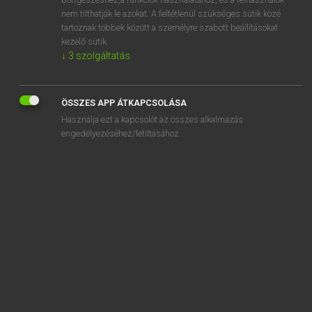
snuff
nem tilthatják le azokat. A feltétlenül szükséges sütik közé
snuffbox
tartoznak többek között a személyre szabott beállításokat
kezelő sütik.
snuff-coloured
↓
3
szolgáltatás
snuffer
snuffle
ÖSSZES APP ÁTKAPCSOLÁSA
Használja ezt a kapcsolót az összes alkalmazás
engedélyezéséhez/letiltásához.
SZOTAR.NET APPLIKÁCIÓ
MICROSOFT OFFICE BŐVÍTMÉNY
BEÉPÜLŐ SZÓTÁRMODUL
ONLINE NYELVVIZSGA
EGYÉNI FELHASZNÁLÓKNAK
TANULÓKNAK
OKTATÁSI INTÉZMÉNYEKNEK