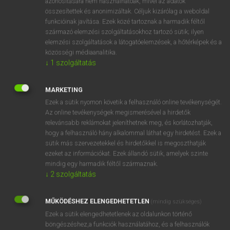
azonosítására nem használhatóak, mivel az adatok
(le)metsz
összesítettek és anonimizáltak. Céljuk kizárólag a weboldal
funkcióinak javítása. Ezek közé tartoznak a harmadik féltől
származó elemzési szolgáltatásokhoz tartozó sütik; ilyen
⚲ snip
keresése szótárainkban
elemzési szolgáltatások a látogatóelemzések, a hőtérképek és a
közösségi médiaanalitika.
↓
1
szolgáltatás
MARKETING
DÍJMENTES ANGOL SZÓTÁR
Ezek a sütik nyomon követik a felhasználó online tevékenységét.
Az online tevékenységek megismerésével a hirdetők
snifter
relevánsabb reklámokat jeleníthetnek meg, és korlátozhatják,
snig
hogy a felhasználó hány alkalommal láthat egy hirdetést. Ezek a
sütik más szervezetekkel és hirdetőkkel is megoszthatják
snigger
ezeket az információkat. Ezek állandó sütik, amelyek szinte
sniggle
mindig egy harmadik féltől származnak.
↓
2
szolgáltatás
snip
snipe
MŰKÖDÉSHEZ ELENGEDHETETLEN
(mindig szükséges)
sniper
Ezek a sütik elengedhetetlenek az oldalunkon történő
böngészéshez,a funkciók használatához, és a felhasználók
snippet