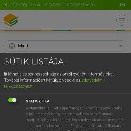
BELÉPÉS EDUID-VAL
BELÉPÉS
REGISZTRÁCIÓ
EN
menu
language
Mind
search
SÜTIK LISTÁJA
GR
KERESÉS
Itt láthatja és testreszabhatja az önről gyűjtött információkat.
5
6
7
8
9
ö
ü
ó
További információért kérjük, olvasd el az
adatvédelmi
tájékoztatónkat
.
r
t
z
u
i
o
p
ő
ú
Díjmentes angol szótár
STATISZTIKA
g
h
j
k
l
é
á
ű
Ω
fn
A statisztikai sütiket „teljesítménysütiknek” is nevezik. Ezek a
snip
nyisszantás
sütik információkat gyűjtenek a webhely használatának
v
b
n
m
,
.
-
AltGr
„kecske”
módjáról, többek között arról, hogy milyen oldalakat keresett fel
ige
nyisszant
és milyen linkekre kattintott. Ezek az információk a felhasználó