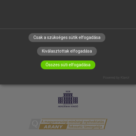
ELÉRHETŐSÉG
SÜTI BEÁLLÍTÁSOK
IRATKOZZ FEL HÍRLEVELÜNKRE!
Csak a szükséges sütik elfogadása
Kiválasztottak elfogadása
Összes süti elfogadása
Powered by Klaro!
LICENCSZERZŐDÉS
ADATVÉDELEM