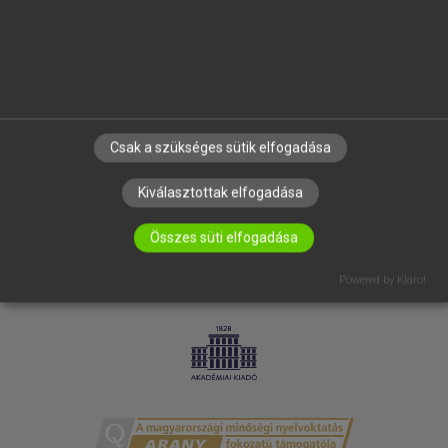
RÓLUNK
ELÉRHETŐSÉG
SÜTI BEÁLLÍTÁSOK
IRATKOZZ FEL HÍRLEVELÜNKRE!
Csak a szükséges sütik elfogadása
Kiválasztottak elfogadása
Összes süti elfogadása
Powered by Klaro!
LICENCSZERZŐDÉS
ADATVÉDELEM