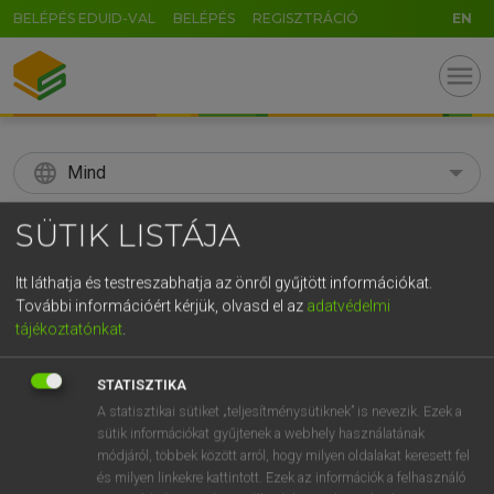
BELÉPÉS EDUID-VAL
BELÉPÉS
REGISZTRÁCIÓ
EN
menu
language
Mind
search
SÜTIK LISTÁJA
GR
KERESÉS
Itt láthatja és testreszabhatja az önről gyűjtött információkat.
5
6
7
8
9
ö
ü
ó
További információért kérjük, olvasd el az
adatvédelmi
tájékoztatónkat
.
r
t
z
u
i
o
p
ő
ú
Díjmentes angol szótár
STATISZTIKA
g
h
j
k
l
é
á
ű
Ω
fn
sneeze
tüsszentés
A statisztikai sütiket „teljesítménysütiknek” is nevezik. Ezek a
sütik információkat gyűjtenek a webhely használatának
v
b
n
m
,
.
-
AltGr
prüszkölés
módjáról, többek között arról, hogy milyen oldalakat keresett fel
ige
tüsszent
és milyen linkekre kattintott. Ezek az információk a felhasználó