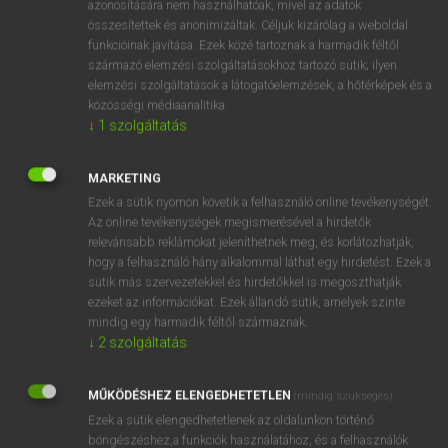
prüszköl
azonosítására nem használhatóak, mivel az adatok
összesítettek és anonimizáltak. Céljuk kizárólag a weboldal
prüsszent
funkcióinak javítása. Ezek közé tartoznak a harmadik féltől
származó elemzési szolgáltatásokhoz tartozó sütik; ilyen
elemzési szolgáltatások a látogatóelemzések, a hőtérképek és a
közösségi médiaanalitika.
⚲ sneeze
keresése szótárainkban
↓
1
szolgáltatás
MARKETING
Ezek a sütik nyomon követik a felhasználó online tevékenységét.
DÍJMENTES ANGOL SZÓTÁR
Az online tevékenységek megismerésével a hirdetők
relevánsabb reklámokat jeleníthetnek meg, és korlátozhatják,
sneak thief
hogy a felhasználó hány alkalommal láthat egy hirdetést. Ezek a
sneaky
sütik más szervezetekkel és hirdetőkkel is megoszthatják
ezeket az információkat. Ezek állandó sütik, amelyek szinte
sneck
mindig egy harmadik féltől származnak.
↓
2
szolgáltatás
sneer
sneeze
MŰKÖDÉSHEZ ELENGEDHETETLEN
(mindig szükséges)
sneezing powder
Ezek a sütik elengedhetetlenek az oldalunkon történő
sneezy
böngészéshez,a funkciók használatához, és a felhasználók