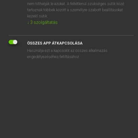
nem tilthatják le azokat. A feltétlenül szükséges sütik közé
snell
tartoznak többek között a személyre szabott beállításokat
kezelő sütik.
snick
↓
3
szolgáltatás
ÖSSZES APP ÁTKAPCSOLÁSA
Használja ezt a kapcsolót az összes alkalmazás
SZOTAR.NET APPLIKÁCIÓ
engedélyezéséhez/letiltásához.
MICROSOFT OFFICE BŐVÍTMÉNY
BEÉPÜLŐ SZÓTÁRMODUL
ONLINE NYELVVIZSGA
EGYÉNI FELHASZNÁLÓKNAK
TANULÓKNAK
OKTATÁSI INTÉZMÉNYEKNEK
VÁLLALATI MEGOLDÁSOK
SÚGÓ