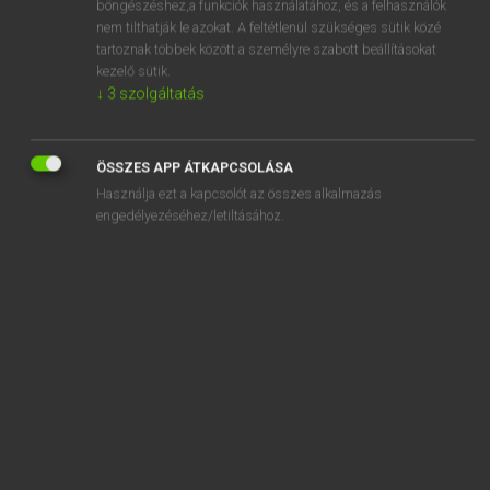
böngészéshez,a funkciók használatához, és a felhasználók
nem tilthatják le azokat. A feltétlenül szükséges sütik közé
snassz
tartoznak többek között a személyre szabott beállításokat
snatch
kezelő sütik.
↓
3
szolgáltatás
snatch at
snatch away
ÖSSZES APP ÁTKAPCSOLÁSA
snatcher
Használja ezt a kapcsolót az összes alkalmazás
snatch up
engedélyezéséhez/letiltásához.
SZOTAR.NET APPLIKÁCIÓ
MICROSOFT OFFICE BŐVÍTMÉNY
BEÉPÜLŐ SZÓTÁRMODUL
ONLINE NYELVVIZSGA
EGYÉNI FELHASZNÁLÓKNAK