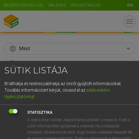
BELÉPÉS EDUID-VAL
BELÉPÉS
REGISZTRÁCIÓ
EN
menu
language
Mind
search
SÜTIK LISTÁJA
GR
KERESÉS
Itt láthatja és testreszabhatja az önről gyűjtött információkat.
5
6
7
8
9
ö
ü
ó
További információért kérjük, olvasd el az
adatvédelmi
tájékoztatónkat
.
r
t
z
u
i
o
p
ő
ú
Díjmentes angol szótár
g
h
j
k
l
é
á
ű
Ω
STATISZTIKA
fn
snatch
szakítás
A statisztikai sütiket „teljesítménysütiknek” is nevezik. Ezek a
v
b
n
m
,
.
-
AltGr
töredék
sütik információkat gyűjtenek a webhely használatának
rés
módjáról, többek között arról, hogy milyen oldalakat keresett fel
és milyen linkekre kattintott. Ezek az információk a felhasználó