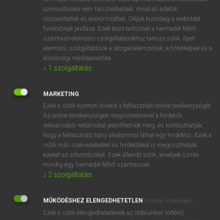
pina
azonosítására nem használhatóak, mivel az adatok
ige
megkaparint
összesítettek és anonimizáltak. Céljuk kizárólag a weboldal
felkap
funkcióinak javítása. Ezek közé tartoznak a harmadik féltől
származó elemzési szolgáltatásokhoz tartozó sütik; ilyen
bekap
elemzési szolgáltatások a látogatóelemzések, a hőtérképek és a
megragad
közösségi médiaanalitika.
↓
1
szolgáltatás
elragad
kiragad
MARKETING
Ezek a sütik nyomon követik a felhasználó online tevékenységét.
Az online tevékenységek megismerésével a hirdetők
⚲ snatch
keresése szótárainkban
relevánsabb reklámokat jeleníthetnek meg, és korlátozhatják,
hogy a felhasználó hány alkalommal láthat egy hirdetést. Ezek a
sütik más szervezetekkel és hirdetőkkel is megoszthatják
ezeket az információkat. Ezek állandó sütik, amelyek szinte
mindig egy harmadik féltől származnak.
DÍJMENTES ANGOL SZÓTÁR
↓
2
szolgáltatás
snarler
MŰKÖDÉSHEZ ELENGEDHETETLEN
(mindig szükséges)
snarling iron
Ezek a sütik elengedhetetlenek az oldalunkon történő
snarl-up