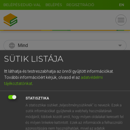
BELÉPÉS EDUID-VAL
BELÉPÉS
REGISZTRÁCIÓ
EN
menu
language
Mind
SÜTIK LISTÁJA
search
GR
Itt láthatja és testreszabhatja az önről gyűjtött információkat.
KERESÉS
További információért kérjük, olvasd el az
adatvédelmi
5
6
7
8
9
ö
ü
ó
tájékoztatónkat
.
r
t
z
u
i
o
p
ő
ú
Díjmentes angol szótár
STATISZTIKA
g
h
j
k
l
é
á
ű
Ω
A statisztikai sütiket „teljesítménysütiknek” is nevezik. Ezek a
fn
smorgasbord
svédasztal
sütik információkat gyűjtenek a webhely használatának
v
b
n
m
,
.
-
AltGr
módjáról, többek között arról, hogy milyen oldalakat keresett fel
és milyen linkekre kattintott. Ezek az információk a felhasználó
azonosítására nem használhatóak, mivel az adatok