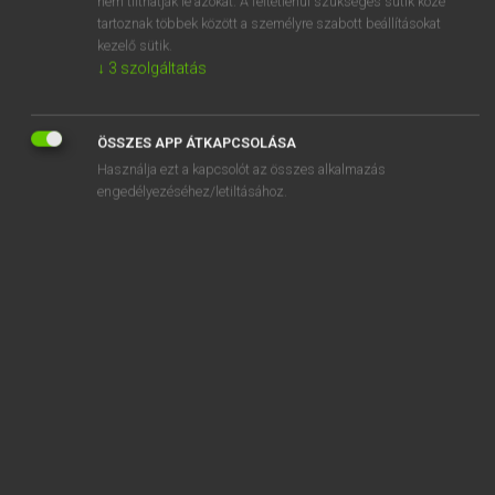
nem tilthatják le azokat. A feltétlenül szükséges sütik közé
tartoznak többek között a személyre szabott beállításokat
kezelő sütik.
SZOTAR.NET APPLIKÁCIÓ
↓
3
szolgáltatás
MICROSOFT OFFICE BŐVÍTMÉNY
BEÉPÜLŐ SZÓTÁRMODUL
ÖSSZES APP ÁTKAPCSOLÁSA
ONLINE NYELVVIZSGA
Használja ezt a kapcsolót az összes alkalmazás
engedélyezéséhez/letiltásához.
EGYÉNI FELHASZNÁLÓKNAK
TANULÓKNAK
OKTATÁSI INTÉZMÉNYEKNEK
VÁLLALATI MEGOLDÁSOK
SÚGÓ
RÓLUNK
ELÉRHETŐSÉG
SÜTI BEÁLLÍTÁSOK