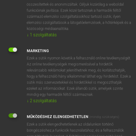
⚲ smorgasbord
keresése szótárainkban
összesítettek és anonimizáltak. Céljuk kizárólag a weboldal
funkcióinak javítása. Ezek közé tartoznak a harmadik féltől
származó elemzési szolgáltatásokhoz tartozó sütik; ilyen
elemzési szolgáltatások a látogatóelemzések, a hőtérképek és a
közösségi médiaanalitika.
DÍJMENTES ANGOL SZÓTÁR
↓
1
szolgáltatás
smoothly
MARKETING
smoothness
Ezek a sütik nyomon követik a felhasználó online tevékenységét.
smooth out
Az online tevékenységek megismerésével a hirdetők
relevánsabb reklámokat jeleníthetnek meg, és korlátozhatják,
smooth over
hogy a felhasználó hány alkalommal láthat egy hirdetést. Ezek a
smorgasbord
sütik más szervezetekkel és hirdetőkkel is megoszthatják
ezeket az információkat. Ezek állandó sütik, amelyek szinte
smother
mindig egy harmadik féltől származnak.
smothery
↓
2
szolgáltatás
smoulder
MŰKÖDÉSHEZ ELENGEDHETETLEN
(mindig szükséges)
smouldering
Ezek a sütik elengedhetetlenek az oldalunkon történő
böngészéshez,a funkciók használatához, és a felhasználók