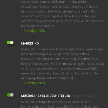
kiegyenlítés
azonosítására nem használhatóak, mivel az adatok
összesítettek és anonimizáltak. Céljuk kizárólag a weboldal
helyesbítés
funkcióinak javítása. Ezek közé tartoznak a harmadik féltől
szabályozás
származó elemzési szolgáltatásokhoz tartozó sütik; ilyen
elemzési szolgáltatások a látogatóelemzések, a hőtérképek és a
közösségi médiaanalitika.
↓
1
szolgáltatás
⚲ adjustment
keresése szótárainkban
MARKETING
Ezek a sütik nyomon követik a felhasználó online tevékenységét.
Az online tevékenységek megismerésével a hirdetők
DÍJMENTES ANGOL SZÓTÁR
relevánsabb reklámokat jeleníthetnek meg, és korlátozhatják,
hogy a felhasználó hány alkalommal láthat egy hirdetést. Ezek a
adjustable
sütik más szervezetekkel és hirdetőkkel is megoszthatják
ezeket az információkat. Ezek állandó sütik, amelyek szinte
adjuster
mindig egy harmadik féltől származnak.
adjusting
↓
2
szolgáltatás
adjusting screw
MŰKÖDÉSHEZ ELENGEDHETETLEN
(mindig szükséges)
adjustment
Ezek a sütik elengedhetetlenek az oldalunkon történő
adjutage
böngészéshez,a funkciók használatához, és a felhasználók