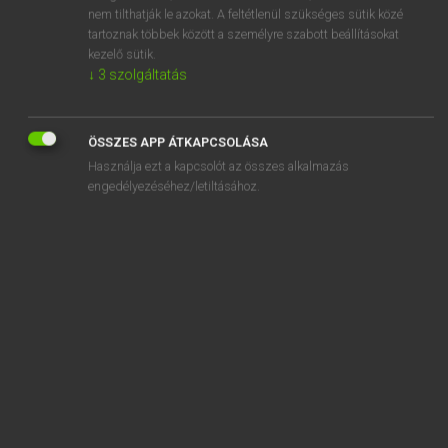
nem tilthatják le azokat. A feltétlenül szükséges sütik közé
adjutant
tartoznak többek között a személyre szabott beállításokat
adjuvant
kezelő sütik.
↓
3
szolgáltatás
ad lib
ÖSSZES APP ÁTKAPCSOLÁSA
Használja ezt a kapcsolót az összes alkalmazás
engedélyezéséhez/letiltásához.
SZOTAR.NET APPLIKÁCIÓ
MICROSOFT OFFICE BŐVÍTMÉNY
BEÉPÜLŐ SZÓTÁRMODUL
ONLINE NYELVVIZSGA
EGYÉNI FELHASZNÁLÓKNAK
TANULÓKNAK
OKTATÁSI INTÉZMÉNYEKNEK
VÁLLALATI MEGOLDÁSOK