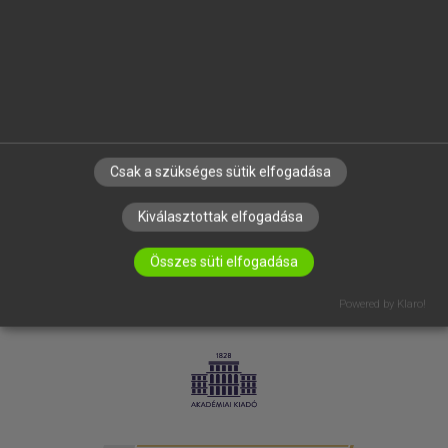
SÚGÓ
RÓLUNK
ELÉRHETŐSÉG
SÜTI BEÁLLÍTÁSOK
IRATKOZZ FEL HÍRLEVELÜNKRE!
Csak a szükséges sütik elfogadása
Kiválasztottak elfogadása
Összes süti elfogadása
Powered by Klaro!
LICENCSZERZŐDÉS
ADATVÉDELEM