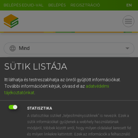
BELÉPÉS EDUID-VAL
BELÉPÉS
REGISZTRÁCIÓ
EN
menu
language
Mind
search
SÜTIK LISTÁJA
GR
KERESÉS
Itt láthatja és testreszabhatja az önről gyűjtött információkat.
5
6
7
8
9
ö
ü
ó
További információért kérjük, olvasd el az
adatvédelmi
tájékoztatónkat
.
r
t
z
u
i
o
p
ő
ú
Díjmentes angol szótár
STATISZTIKA
g
h
j
k
l
é
á
ű
Ω
fn
adjustment
beállítás
A statisztikai sütiket „teljesítménysütiknek” is nevezik. Ezek a
v
b
n
m
,
.
-
AltGr
sütik információkat gyűjtenek a webhely használatának
beigazítás
módjáról, többek között arról, hogy milyen oldalakat keresett fel
beszabályozás
és milyen linkekre kattintott. Ezek az információk a felhasználó