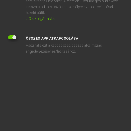
nem tilthatják le azokat. A feltétlenül szükséges sütik közé
tartoznak többek között a személyre szabott beállításokat
kezelő sütik.
↓
3
szolgáltatás
SZOTAR.NET APPLIKÁCIÓ
MICROSOFT OFFICE BŐVÍTMÉNY
ÖSSZES APP ÁTKAPCSOLÁSA
BEÉPÜLŐ SZÓTÁRMODUL
Használja ezt a kapcsolót az összes alkalmazás
ONLINE NYELVVIZSGA
engedélyezéséhez/letiltásához.
EGYÉNI FELHASZNÁLÓKNAK
TANULÓKNAK
OKTATÁSI INTÉZMÉNYEKNEK
VÁLLALATI MEGOLDÁSOK
SÚGÓ
RÓLUNK
ELÉRHETŐSÉG
SÜTI BEÁLLÍTÁSOK