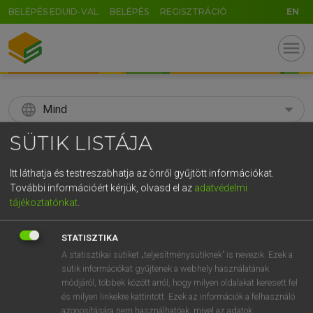
BELÉPÉS EDUID-VAL
BELÉPÉS
REGISZTRÁCIÓ
EN
menu
language
Mind
SÜTIK LISTÁJA
search
GR
Itt láthatja és testreszabhatja az önről gyűjtött információkat.
KERESÉS
További információért kérjük, olvasd el az
adatvédelmi
5
6
7
8
9
ö
ü
ó
tájékoztatónkat
.
r
t
z
u
i
o
p
ő
ú
Díjmentes angol szótár
STATISZTIKA
g
h
j
k
l
é
á
ű
Ω
A statisztikai sütiket „teljesítménysütiknek” is nevezik. Ezek a
hsz
/
mn
ad
magára az illető személyre
sütik információkat gyűjtenek a webhely használatának
hominem
v
b
n
m
vonatkozó(an)
,
.
-
AltGr
módjáról, többek között arról, hogy milyen oldalakat keresett fel
és milyen linkekre kattintott. Ezek az információk a felhasználó
azonosítására nem használhatóak, mivel az adatok