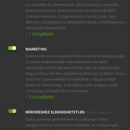
összesítettek és anonimizáltak. Céljuk kizárólag a weboldal
⚲ ad hominem
keresése szótárainkban
funkcióinak javítása. Ezek közé tartoznak a harmadik féltől
származó elemzési szolgáltatásokhoz tartozó sütik; ilyen
elemzési szolgáltatások a látogatóelemzések, a hőtérképek és a
közösségi médiaanalitika.
↓
1
szolgáltatás
DÍJMENTES ANGOL SZÓTÁR
adhesion
MARKETING
adhesive
Ezek a sütik nyomon követik a felhasználó online tevékenységét.
Az online tevékenységek megismerésével a hirdetők
adhibit
relevánsabb reklámokat jeleníthetnek meg, és korlátozhatják,
hogy a felhasználó hány alkalommal láthat egy hirdetést. Ezek a
ad hoc
sütik más szervezetekkel és hirdetőkkel is megoszthatják
ad hominem
ezeket az információkat. Ezek állandó sütik, amelyek szinte
mindig egy harmadik féltől származnak.
ADI
↓
2
szolgáltatás
adiabatic
adieu
MŰKÖDÉSHEZ ELENGEDHETETLEN
(mindig szükséges)
Ezek a sütik elengedhetetlenek az oldalunkon történő
ad infinitum
böngészéshez,a funkciók használatához, és a felhasználók