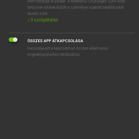
nem tilthatják le azokat. A feltétlenül szükséges sütik közé
tartoznak többek között a személyre szabott beállításokat
kezelő sütik.
↓
3
szolgáltatás
SZOTAR.NET APPLIKÁCIÓ
MICROSOFT OFFICE BŐVÍTMÉNY
ÖSSZES APP ÁTKAPCSOLÁSA
BEÉPÜLŐ SZÓTÁRMODUL
Használja ezt a kapcsolót az összes alkalmazás
ONLINE NYELVVIZSGA
engedélyezéséhez/letiltásához.
EGYÉNI FELHASZNÁLÓKNAK
TANULÓKNAK
OKTATÁSI INTÉZMÉNYEKNEK
VÁLLALATI MEGOLDÁSOK
SÚGÓ
RÓLUNK
ELÉRHETŐSÉG
SÜTI BEÁLLÍTÁSOK