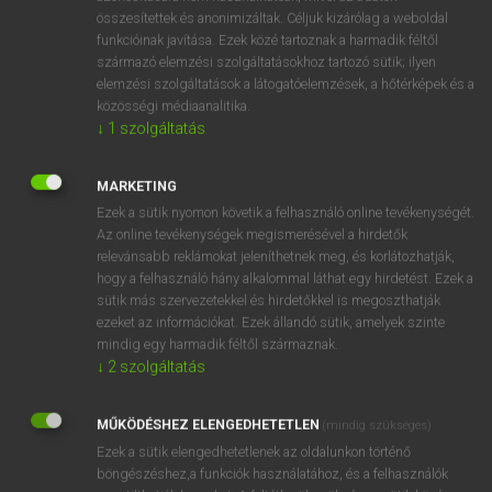
összesítettek és anonimizáltak. Céljuk kizárólag a weboldal
⚲ bean curd
keresése szótárainkban
funkcióinak javítása. Ezek közé tartoznak a harmadik féltől
származó elemzési szolgáltatásokhoz tartozó sütik; ilyen
elemzési szolgáltatások a látogatóelemzések, a hőtérképek és a
közösségi médiaanalitika.
↓
1
szolgáltatás
DÍJMENTES ANGOL SZÓTÁR
beamy
MARKETING
Ezek a sütik nyomon követik a felhasználó online tevékenységét.
bean
Az online tevékenységek megismerésével a hirdetők
beanbag
relevánsabb reklámokat jeleníthetnek meg, és korlátozhatják,
hogy a felhasználó hány alkalommal láthat egy hirdetést. Ezek a
bean counter
sütik más szervezetekkel és hirdetőkkel is megoszthatják
ezeket az információkat. Ezek állandó sütik, amelyek szinte
bean curd
mindig egy harmadik féltől származnak.
beanery
↓
2
szolgáltatás
beanfeast
MŰKÖDÉSHEZ ELENGEDHETETLEN
(mindig szükséges)
bean goose
Ezek a sütik elengedhetetlenek az oldalunkon történő
beanie
böngészéshez,a funkciók használatához, és a felhasználók