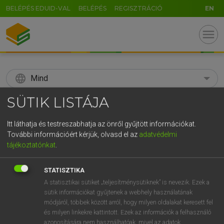
BELÉPÉS EDUID-VAL
BELÉPÉS
REGISZTRÁCIÓ
EN
menu
language
Mind
SÜTIK LISTÁJA
search
GR
Itt láthatja és testreszabhatja az önről gyűjtött információkat.
KERESÉS
További információért kérjük, olvasd el az
adatvédelmi
5
6
7
8
9
ö
ü
ó
tájékoztatónkat
.
r
t
z
u
i
o
p
ő
ú
Díjmentes angol szótár
STATISZTIKA
g
h
j
k
l
é
á
ű
Ω
A statisztikai sütiket „teljesítménysütiknek” is nevezik. Ezek a
fn
bean curd
szójababsajt
sütik információkat gyűjtenek a webhely használatának
v
b
n
m
,
.
-
AltGr
tofu
módjáról, többek között arról, hogy milyen oldalakat keresett fel
és milyen linkekre kattintott. Ezek az információk a felhasználó
azonosítására nem használhatóak, mivel az adatok