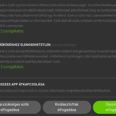
zek a sütik nyomon követik a felhasználó online tevékenységét. Az online tevékeny
egismerésével a hirdetők relevánsabb reklámokat jeleníthetnek meg, és korlátozhat
elhasználó hány alkalommal láthat egy hirdetést. Ezek a sütik más szervezetekkel és
egoszthatják ezeket az információkat. Ezek állandó sütik, amelyek szinte mindig 
éltől származnak.
2
szolgáltatás
ŰKÖDÉSHEZ ELENGEDHETETLEN
(mindig szükséges)
zek a sütik elengedhetetlenek az oldalunkon történő böngészéshez,a funkciók hasz
elhasználók nem tilthatják le azokat. A feltétlenül szükséges sütik közé tartoznak t
zemélyre szabott beállításokat kezelő sütik.
3
szolgáltatás
SSZES APP ÁTKAPCSOLÁSA
HASZNÁLÓKNAK
SÚGÓ
asználja ezt a kapcsolót az összes alkalmazás engedélyezéséhez/letiltásához.
K
RÓLUNK
NTÉZMÉNYEKNEK
ELÉRHETŐSÉG
a szükséges sütik
Kiválasztottak
Összes
MEGOLDÁSOK
SÜTI BEÁLLÍTÁSOK
elfogadása
elfogadása
elfog