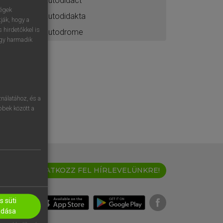
autodidact
ségek
autodidakta
ják, hogy a
 hirdetőkkel is
autodrome
egy harmadik
nálatához, és a
öbbek között a
IRATKOZZ FEL HÍRLEVELÜNKRE!
 süti
adása