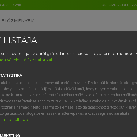
ÉGEK
GYIK
BELÉPÉS EDUID-V
ELŐZMÉNYEK
 LISTÁJA
és testreszabhatja az önről gyűjtött információkat.
További információért k
HU
DE
CN
FR
ES
IT
NL
RU
GR
adatvédelmi tájékoztatónkat
.
entes angol szótár
1
2
3
4
5
6
7
8
9
TATISZTIKA
fn
da-fé
máglyahalál
q
w
e
r
t
z
u
i
 statisztikai sütiket „teljesítménysütiknek” is nevezik. Ezek a sütik információkat gy
autodafé
ebhely használatának módjáról, többek között arról, hogy milyen oldalakat keresett 
a
s
d
f
g
h
j
k
l
é
inkekre kattintott. Ezek az információk a felhasználó azonosítására nem használható
datok összesítettek és anonimizáltak. Céljuk kizárólag a weboldal funkcióinak javít
í
y
x
c
v
b
n
m
,
.
artoznak a harmadik féltől származó elemzési szolgáltatásokhoz tartozó sütik; ilye
-da-fé
keresése szótárainkban
zolgáltatások a látogatóelemzések, a hőtérképek és a közösségi médiaanalitika.
1
szolgáltatás
MARKETING