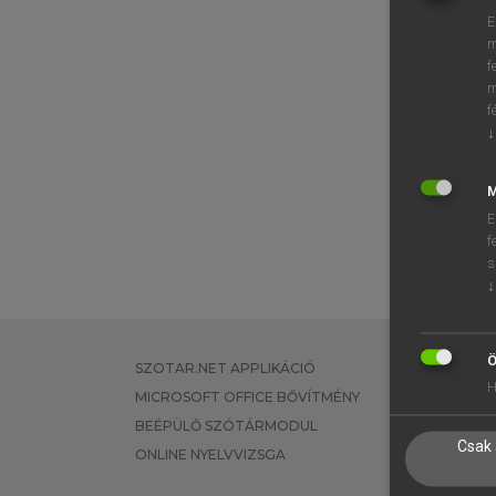
E
m
f
m
f
↓
M
E
f
s
↓
Ö
SZOTAR.NET APPLIKÁCIÓ
EGYÉNI FEL
H
MICROSOFT OFFICE BŐVÍTMÉNY
TANULÓKNA
BEÉPÜLŐ SZÓTÁRMODUL
OKTATÁSI I
Csak 
ONLINE NYELVVIZSGA
VÁLLALATI 