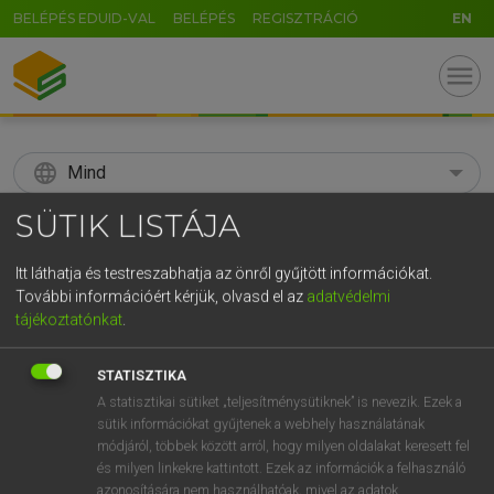
BELÉPÉS EDUID-VAL
BELÉPÉS
REGISZTRÁCIÓ
EN
menu
language
Mind
SÜTIK LISTÁJA
search
GR
Itt láthatja és testreszabhatja az önről gyűjtött információkat.
KERESÉS
További információért kérjük, olvasd el az
adatvédelmi
5
6
7
8
9
ö
ü
ó
tájékoztatónkat
.
r
t
z
u
i
o
p
ő
ú
Díjmentes angol szótár
STATISZTIKA
g
h
j
k
l
é
á
ű
Ω
A statisztikai sütiket „teljesítménysütiknek” is nevezik. Ezek a
fn
autoclave
autokláv
sütik információkat gyűjtenek a webhely használatának
v
b
n
m
,
.
-
AltGr
ige
autoklávban kezel
módjáról, többek között arról, hogy milyen oldalakat keresett fel
és milyen linkekre kattintott. Ezek az információk a felhasználó
azonosítására nem használhatóak, mivel az adatok