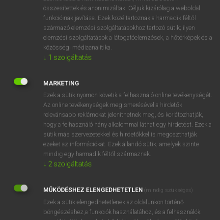
összesítettek és anonimizáltak. Céljuk kizárólag a weboldal
⚲ autoclave
keresése szótárainkban
funkcióinak javítása. Ezek közé tartoznak a harmadik féltől
származó elemzési szolgáltatásokhoz tartozó sütik; ilyen
elemzési szolgáltatások a látogatóelemzések, a hőtérképek és a
közösségi médiaanalitika.
↓
1
szolgáltatás
DÍJMENTES ANGOL SZÓTÁR
autochanger
MARKETING
Ezek a sütik nyomon követik a felhasználó online tevékenységét.
autochthon
Az online tevékenységek megismerésével a hirdetők
autochthonous
relevánsabb reklámokat jeleníthetnek meg, és korlátozhatják,
hogy a felhasználó hány alkalommal láthat egy hirdetést. Ezek a
autochton
sütik más szervezetekkel és hirdetőkkel is megoszthatják
ezeket az információkat. Ezek állandó sütik, amelyek szinte
autoclave
mindig egy harmadik féltől származnak.
autocracy
↓
2
szolgáltatás
autocrat
MŰKÖDÉSHEZ ELENGEDHETETLEN
(mindig szükséges)
autocratic
Ezek a sütik elengedhetetlenek az oldalunkon történő
autocratical
böngészéshez,a funkciók használatához, és a felhasználók