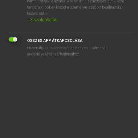
nem tilthatják le azokat. A feltétlenül szükséges sütik közé
tartoznak többek között a személyre szabott beállításokat
kezelő sütik.
↓
3
szolgáltatás
SZOTAR.NET APPLIKÁCIÓ
MICROSOFT OFFICE BŐVÍTMÉNY
ÖSSZES APP ÁTKAPCSOLÁSA
BEÉPÜLŐ SZÓTÁRMODUL
Használja ezt a kapcsolót az összes alkalmazás
ONLINE NYELVVIZSGA
engedélyezéséhez/letiltásához.
EGYÉNI FELHASZNÁLÓKNAK
TANULÓKNAK
OKTATÁSI INTÉZMÉNYEKNEK
VÁLLALATI MEGOLDÁSOK
SÚGÓ
RÓLUNK
ELÉRHETŐSÉG
SÜTI BEÁLLÍTÁSOK