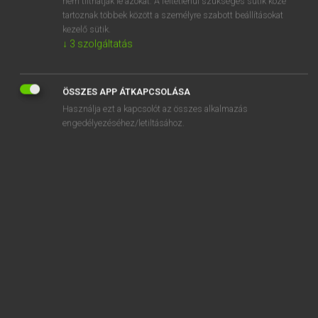
nem tilthatják le azokat. A feltétlenül szükséges sütik közé
tartoznak többek között a személyre szabott beállításokat
kezelő sütik.
SZOTAR.NET APPLIKÁCIÓ
↓
3
szolgáltatás
MICROSOFT OFFICE BŐVÍTMÉNY
BEÉPÜLŐ SZÓTÁRMODUL
ÖSSZES APP ÁTKAPCSOLÁSA
ONLINE NYELVVIZSGA
Használja ezt a kapcsolót az összes alkalmazás
engedélyezéséhez/letiltásához.
EGYÉNI FELHASZNÁLÓKNAK
TANULÓKNAK
OKTATÁSI INTÉZMÉNYEKNEK
VÁLLALATI MEGOLDÁSOK
SÚGÓ
RÓLUNK
ELÉRHETŐSÉG
SÜTI BEÁLLÍTÁSOK