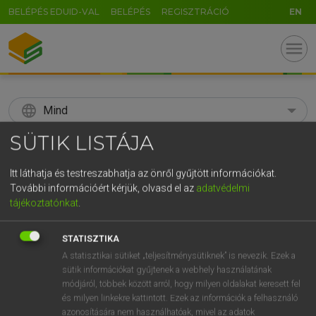
BELÉPÉS EDUID-VAL
BELÉPÉS
REGISZTRÁCIÓ
EN
menu
language
Mind
SÜTIK LISTÁJA
search
GR
Itt láthatja és testreszabhatja az önről gyűjtött információkat.
KERESÉS
További információért kérjük, olvasd el az
adatvédelmi
5
6
7
8
9
ö
ü
ó
tájékoztatónkat
.
r
t
z
u
i
o
p
ő
ú
Díjmentes angol szótár
STATISZTIKA
g
h
j
k
l
é
á
ű
Ω
A statisztikai sütiket „teljesítménysütiknek” is nevezik. Ezek a
fn
aconite
sisakvirág
sütik információkat gyűjtenek a webhely használatának
v
b
n
m
,
.
-
AltGr
módjáról, többek között arról, hogy milyen oldalakat keresett fel
és milyen linkekre kattintott. Ezek az információk a felhasználó
azonosítására nem használhatóak, mivel az adatok