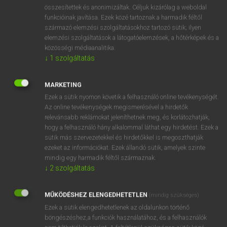
⚲ aconite
keresése szótárainkban
összesítettek és anonimizáltak. Céljuk kizárólag a weboldal
funkcióinak javítása. Ezek közé tartoznak a harmadik féltől
származó elemzési szolgáltatásokhoz tartozó sütik; ilyen
elemzési szolgáltatások a látogatóelemzések, a hőtérképek és a
közösségi médiaanalitika.
DÍJMENTES ANGOL SZÓTÁR
↓
1
szolgáltatás
acknowledgement
MARKETING
acme
Ezek a sütik nyomon követik a felhasználó online tevékenységét.
acne
Az online tevékenységek megismerésével a hirdetők
relevánsabb reklámokat jeleníthetnek meg, és korlátozhatják,
acolyte
hogy a felhasználó hány alkalommal láthat egy hirdetést. Ezek a
aconite
sütik más szervezetekkel és hirdetőkkel is megoszthatják
ezeket az információkat. Ezek állandó sütik, amelyek szinte
aconitine
mindig egy harmadik féltől származnak.
acorn
↓
2
szolgáltatás
acotyledon
MŰKÖDÉSHEZ ELENGEDHETETLEN
(mindig szükséges)
acoustic
Ezek a sütik elengedhetetlenek az oldalunkon történő
böngészéshez,a funkciók használatához, és a felhasználók