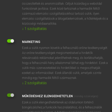
⚲ astral
keresése szótárainkban
összesítettek és anonimizáltak. Céljuk kizárólag a weboldal
funkcióinak javítása. Ezek közé tartoznak a harmadik féltől
származó elemzési szolgáltatásokhoz tartozó sütik; ilyen
elemzési szolgáltatások a látogatóelemzések, a hőtérképek és a
közösségi médiaanalitika.
DÍJMENTES ANGOL SZÓTÁR
↓
1
szolgáltatás
astraddle
MARKETING
astragal
Ezek a sütik nyomon követik a felhasználó online tevékenységét.
astragalus
Az online tevékenységek megismerésével a hirdetők
relevánsabb reklámokat jeleníthetnek meg, és korlátozhatják,
astrakhan
hogy a felhasználó hány alkalommal láthat egy hirdetést. Ezek a
astral
sütik más szervezetekkel és hirdetőkkel is megoszthatják
ezeket az információkat. Ezek állandó sütik, amelyek szinte
astraphobia
mindig egy harmadik féltől származnak.
astray
↓
2
szolgáltatás
astride
MŰKÖDÉSHEZ ELENGEDHETETLEN
(mindig szükséges)
astringent
Ezek a sütik elengedhetetlenek az oldalunkon történő
böngészéshez,a funkciók használatához, és a felhasználók