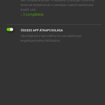
nem tilthatják le azokat. A feltétlenül szükséges sütik közé
tartoznak többek között a személyre szabott beállításokat
kezelő sütik.
SZOTAR.NET APPLIKÁCIÓ
↓
3
szolgáltatás
MICROSOFT OFFICE BŐVÍTMÉNY
BEÉPÜLŐ SZÓTÁRMODUL
ÖSSZES APP ÁTKAPCSOLÁSA
ONLINE NYELVVIZSGA
Használja ezt a kapcsolót az összes alkalmazás
engedélyezéséhez/letiltásához.
EGYÉNI FELHASZNÁLÓKNAK
TANULÓKNAK
OKTATÁSI INTÉZMÉNYEKNEK
VÁLLALATI MEGOLDÁSOK
SÚGÓ
RÓLUNK
ELÉRHETŐSÉG
SÜTI BEÁLLÍTÁSOK