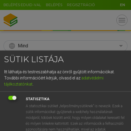
BELÉPÉS EDUID-VAL
BELÉPÉS
REGISZTRÁCIÓ
EN
menu
language
Mind
SÜTIK LISTÁJA
search
GR
Itt láthatja és testreszabhatja az önről gyűjtött információkat.
KERESÉS
További információért kérjük, olvasd el az
adatvédelmi
5
6
7
8
9
ö
ü
ó
tájékoztatónkat
.
r
t
z
u
i
o
p
ő
ú
Díjmentes angol szótár
STATISZTIKA
g
h
j
k
l
é
á
ű
Ω
A statisztikai sütiket „teljesítménysütiknek” is nevezik. Ezek a
mn
astral
csillagászati
sütik információkat gyűjtenek a webhely használatának
v
b
n
m
,
.
-
AltGr
módjáról, többek között arról, hogy milyen oldalakat keresett fel
és milyen linkekre kattintott. Ezek az információk a felhasználó
azonosítására nem használhatóak, mivel az adatok