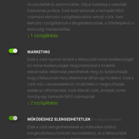
⚲ acid rain
keresése szótárainkban
összesítettek és anonimizáltak. Céljuk kizárólag a weboldal
funkcióinak javítása. Ezek közé tartoznak a harmadik féltől
származó elemzési szolgáltatásokhoz tartozó sütik; ilyen
elemzési szolgáltatások a látogatóelemzések, a hőtérképek és a
közösségi médiaanalitika.
DÍJMENTES ANGOL SZÓTÁR
↓
1
szolgáltatás
acidify
MARKETING
acidity
Ezek a sütik nyomon követik a felhasználó online tevékenységét.
acidosis
Az online tevékenységek megismerésével a hirdetők
relevánsabb reklámokat jeleníthetnek meg, és korlátozhatják,
acid-proof
hogy a felhasználó hány alkalommal láthat egy hirdetést. Ezek a
acid rain
sütik más szervezetekkel és hirdetőkkel is megoszthatják
ezeket az információkat. Ezek állandó sütik, amelyek szinte
acid rock
mindig egy harmadik féltől származnak.
acid test
↓
2
szolgáltatás
acidulate
MŰKÖDÉSHEZ ELENGEDHETETLEN
(mindig szükséges)
acidulous
Ezek a sütik elengedhetetlenek az oldalunkon történő
böngészéshez,a funkciók használatához, és a felhasználók