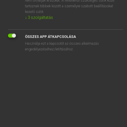
nem tilthatják le azokat. A feltétlenül szükséges sütik közé
tartoznak többek között a személyre szabott beállításokat
kezelő sütik.
SZOTAR.NET APPLIKÁCIÓ
↓
3
szolgáltatás
MICROSOFT OFFICE BŐVÍTMÉNY
BEÉPÜLŐ SZÓTÁRMODUL
ÖSSZES APP ÁTKAPCSOLÁSA
ONLINE NYELVVIZSGA
Használja ezt a kapcsolót az összes alkalmazás
engedélyezéséhez/letiltásához.
EGYÉNI FELHASZNÁLÓKNAK
TANULÓKNAK
OKTATÁSI INTÉZMÉNYEKNEK
VÁLLALATI MEGOLDÁSOK
SÚGÓ
RÓLUNK
ELÉRHETŐSÉG
SÜTI BEÁLLÍTÁSOK