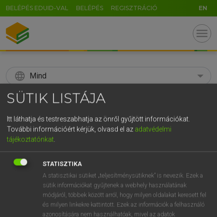
BELÉPÉS EDUID-VAL
BELÉPÉS
REGISZTRÁCIÓ
EN
menu
language
Mind
SÜTIK LISTÁJA
search
GR
Itt láthatja és testreszabhatja az önről gyűjtött információkat.
KERESÉS
További információért kérjük, olvasd el az
adatvédelmi
5
6
7
8
9
ö
ü
ó
tájékoztatónkat
.
r
t
z
u
i
o
p
ő
ú
Díjmentes angol szótár
STATISZTIKA
g
h
j
k
l
é
á
ű
Ω
A statisztikai sütiket „teljesítménysütiknek” is nevezik. Ezek a
fn
acid rain
savas eső
sütik információkat gyűjtenek a webhely használatának
v
b
n
m
,
.
-
AltGr
módjáról, többek között arról, hogy milyen oldalakat keresett fel
és milyen linkekre kattintott. Ezek az információk a felhasználó
azonosítására nem használhatóak, mivel az adatok