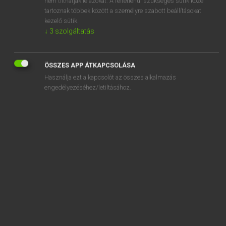
nem tilthatják le azokat. A feltétlenül szükséges sütik közé
tartoznak többek között a személyre szabott beállításokat
kezelő sütik.
SZOTAR.NET APPLIKÁCIÓ
↓
3
szolgáltatás
MICROSOFT OFFICE BŐVÍTMÉNY
BEÉPÜLŐ SZÓTÁRMODUL
ÖSSZES APP ÁTKAPCSOLÁSA
ONLINE NYELVVIZSGA
Használja ezt a kapcsolót az összes alkalmazás
engedélyezéséhez/letiltásához.
EGYÉNI FELHASZNÁLÓKNAK
TANULÓKNAK
OKTATÁSI INTÉZMÉNYEKNEK
VÁLLALATI MEGOLDÁSOK
SÚGÓ
RÓLUNK
ELÉRHETŐSÉG
SÜTI BEÁLLÍTÁSOK