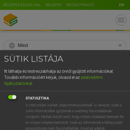
BELÉPÉS EDUID-VAL
BELÉPÉS
REGISZTRÁCIÓ
EN
menu
language
Mind
SÜTIK LISTÁJA
search
GR
Itt láthatja és testreszabhatja az önről gyűjtött információkat.
KERESÉS
További információért kérjük, olvasd el az
adatvédelmi
5
6
7
8
9
ö
ü
ó
tájékoztatónkat
.
r
t
z
u
i
o
p
ő
ú
Díjmentes angol szótár
STATISZTIKA
g
h
j
k
l
é
á
ű
Ω
A statisztikai sütiket „teljesítménysütiknek” is nevezik. Ezek a
fn
antimatter
antianyag
sütik információkat gyűjtenek a webhely használatának
v
b
n
m
,
.
-
AltGr
módjáról, többek között arról, hogy milyen oldalakat keresett fel
és milyen linkekre kattintott. Ezek az információk a felhasználó
azonosítására nem használhatóak, mivel az adatok