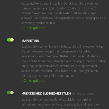
⚲ antimatter
keresése szótárainkban
összesítettek és anonimizáltak. Céljuk kizárólag a weboldal
funkcióinak javítása. Ezek közé tartoznak a harmadik féltől
származó elemzési szolgáltatásokhoz tartozó sütik; ilyen
elemzési szolgáltatások a látogatóelemzések, a hőtérképek és a
közösségi médiaanalitika.
DÍJMENTES ANGOL SZÓTÁR
↓
1
szolgáltatás
Antilles
MARKETING
antilogarithm
Ezek a sütik nyomon követik a felhasználó online tevékenységét.
antilogy
Az online tevékenységek megismerésével a hirdetők
relevánsabb reklámokat jeleníthetnek meg, és korlátozhatják,
antilop
hogy a felhasználó hány alkalommal láthat egy hirdetést. Ezek a
antimatter
sütik más szervezetekkel és hirdetőkkel is megoszthatják
ezeket az információkat. Ezek állandó sütik, amelyek szinte
antimilitarism
mindig egy harmadik féltől származnak.
antimilitarista
↓
2
szolgáltatás
antimon
MŰKÖDÉSHEZ ELENGEDHETETLEN
(mindig szükséges)
antimonial
Ezek a sütik elengedhetetlenek az oldalunkon történő
böngészéshez,a funkciók használatához, és a felhasználók