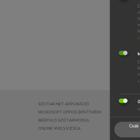
E
m
f
m
f
↓
M
E
f
s
↓
Ö
SZOTAR.NET APPLIKÁCIÓ
EGYÉNI FEL
H
MICROSOFT OFFICE BŐVÍTMÉNY
TANULÓKNA
BEÉPÜLŐ SZÓTÁRMODUL
OKTATÁSI I
Csak 
ONLINE NYELVVIZSGA
VÁLLALATI 