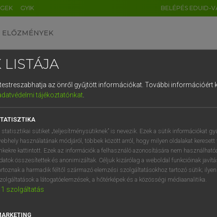
ÉGEK
GYIK
BELÉPÉS EDUID-V
ELŐZMÉNYEK
 LISTÁJA
és testreszabhatja az önről gyűjtött információkat.
További információért k
HU
DE
CN
FR
ES
IT
NL
RU
GR
adatvédelmi tájékoztatónkat
.
entes angol szótár
1
2
3
4
5
6
7
8
9
TATISZTIKA
fn
(tompa) puffanás
q
w
e
r
t
z
u
i
 statisztikai sütiket „teljesítménysütiknek” is nevezik. Ezek a sütik információkat gy
pottyanás
ebhely használatának módjáról, többek között arról, hogy milyen oldalakat keresett 
a
s
d
f
g
h
j
k
l
é
inkekre kattintott. Ezek az információk a felhasználó azonosítására nem használható
esés
datok összesítettek és anonimizáltak. Céljuk kizárólag a weboldal funkcióinak javít
isz
puff!
í
y
x
c
v
b
n
m
,
.
artoznak a harmadik féltől származó elemzési szolgáltatásokhoz tartozó sütik; ilye
zolgáltatások a látogatóelemzések, a hőtérképek és a közösségi médiaanalitika.
1
szolgáltatás
mp
keresése szótárainkban
MARKETING