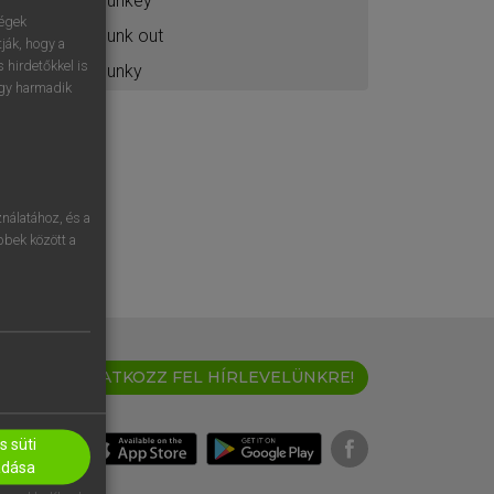
flunkey
ségek
flunk out
ják, hogy a
 hirdetőkkel is
flunky
egy harmadik
nálatához, és a
öbbek között a
IRATKOZZ FEL HÍRLEVELÜNKRE!
 süti
adása