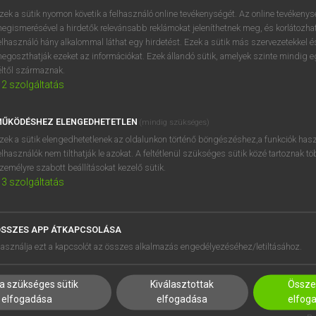
zek a sütik nyomon követik a felhasználó online tevékenységét. Az online tevékeny
egismerésével a hirdetők relevánsabb reklámokat jeleníthetnek meg, és korlátozhat
elhasználó hány alkalommal láthat egy hirdetést. Ezek a sütik más szervezetekkel és
egoszthatják ezeket az információkat. Ezek állandó sütik, amelyek szinte mindig 
éltől származnak.
2
szolgáltatás
ŰKÖDÉSHEZ ELENGEDHETETLEN
(mindig szükséges)
zek a sütik elengedhetetlenek az oldalunkon történő böngészéshez,a funkciók hasz
elhasználók nem tilthatják le azokat. A feltétlenül szükséges sütik közé tartoznak t
zemélyre szabott beállításokat kezelő sütik.
3
szolgáltatás
SSZES APP ÁTKAPCSOLÁSA
HASZNÁLÓKNAK
SÚGÓ
asználja ezt a kapcsolót az összes alkalmazás engedélyezéséhez/letiltásához.
K
RÓLUNK
NTÉZMÉNYEKNEK
ELÉRHETŐSÉG
a szükséges sütik
Kiválasztottak
Összes
MEGOLDÁSOK
SÜTI BEÁLLÍTÁSOK
elfogadása
elfogadása
elfog