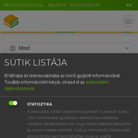
BELÉPÉS EDUID-VAL
BELÉPÉS
REGISZTRÁCIÓ
EN
menu
language
Mind
SÜTIK LISTÁJA
search
GR
Itt láthatja és testreszabhatja az önről gyűjtött információkat.
KERESÉS
További információért kérjük, olvasd el az
adatvédelmi
5
6
7
8
9
ö
ü
ó
tájékoztatónkat
.
r
t
z
u
i
o
p
ő
ú
Díjmentes angol szótár
STATISZTIKA
g
h
j
k
l
é
á
ű
Ω
A statisztikai sütiket „teljesítménysütiknek” is nevezik. Ezek a
mn
all-out
teljes
sütik információkat gyűjtenek a webhely használatának
v
b
n
m
,
.
-
AltGr
módjáról, többek között arról, hogy milyen oldalakat keresett fel
és milyen linkekre kattintott. Ezek az információk a felhasználó
azonosítására nem használhatóak, mivel az adatok