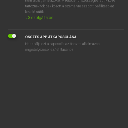
nem tilthatják le azokat. A feltétlenül szükséges sütik közé
tartoznak többek között a személyre szabott beállításokat
kezelő sütik.
SZOTAR.NET APPLIKÁCIÓ
↓
3
szolgáltatás
MICROSOFT OFFICE BŐVÍTMÉNY
BEÉPÜLŐ SZÓTÁRMODUL
ÖSSZES APP ÁTKAPCSOLÁSA
ONLINE NYELVVIZSGA
Használja ezt a kapcsolót az összes alkalmazás
engedélyezéséhez/letiltásához.
EGYÉNI FELHASZNÁLÓKNAK
TANULÓKNAK
OKTATÁSI INTÉZMÉNYEKNEK
VÁLLALATI MEGOLDÁSOK
SÚGÓ
RÓLUNK
ELÉRHETŐSÉG
SÜTI BEÁLLÍTÁSOK