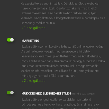
⚲ all-out
keresése szótárainkban
összesítettek és anonimizáltak. Céljuk kizárólag a weboldal
funkcióinak javítása. Ezek közé tartoznak a harmadik féltől
származó elemzési szolgáltatásokhoz tartozó sütik; ilyen
elemzési szolgáltatások a látogatóelemzések, a hőtérképek és a
közösségi médiaanalitika.
DÍJMENTES ANGOL SZÓTÁR
↓
1
szolgáltatás
allotrope
MARKETING
allotropy
Ezek a sütik nyomon követik a felhasználó online tevékenységét.
állott
Az online tevékenységek megismerésével a hirdetők
relevánsabb reklámokat jeleníthetnek meg, és korlátozhatják,
allottee
hogy a felhasználó hány alkalommal láthat egy hirdetést. Ezek a
all-out
sütik más szervezetekkel és hirdetőkkel is megoszthatják
ezeket az információkat. Ezek állandó sütik, amelyek szinte
all-over
mindig egy harmadik féltől származnak.
állóvíz
↓
2
szolgáltatás
allow
MŰKÖDÉSHEZ ELENGEDHETETLEN
(mindig szükséges)
allowable
Ezek a sütik elengedhetetlenek az oldalunkon történő
böngészéshez,a funkciók használatához, és a felhasználók