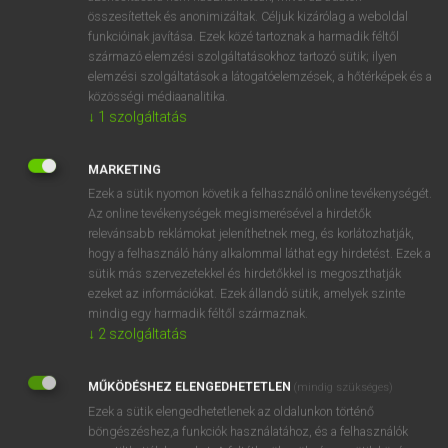
összesítettek és anonimizáltak. Céljuk kizárólag a weboldal
⚲ agave
keresése szótárainkban
funkcióinak javítása. Ezek közé tartoznak a harmadik féltől
származó elemzési szolgáltatásokhoz tartozó sütik; ilyen
elemzési szolgáltatások a látogatóelemzések, a hőtérképek és a
közösségi médiaanalitika.
↓
1
szolgáltatás
DÍJMENTES ANGOL SZÓTÁR
ágas-bogas
MARKETING
Ezek a sütik nyomon követik a felhasználó online tevékenységét.
ágaskodik
Az online tevékenységek megismerésével a hirdetők
agate
relevánsabb reklámokat jeleníthetnek meg, és korlátozhatják,
hogy a felhasználó hány alkalommal láthat egy hirdetést. Ezek a
Agatha
sütik más szervezetekkel és hirdetőkkel is megoszthatják
ezeket az információkat. Ezek állandó sütik, amelyek szinte
agave
mindig egy harmadik féltől származnak.
ágazat
↓
2
szolgáltatás
ágazati
MŰKÖDÉSHEZ ELENGEDHETETLEN
(mindig szükséges)
agaze
Ezek a sütik elengedhetetlenek az oldalunkon történő
ágazik
böngészéshez,a funkciók használatához, és a felhasználók