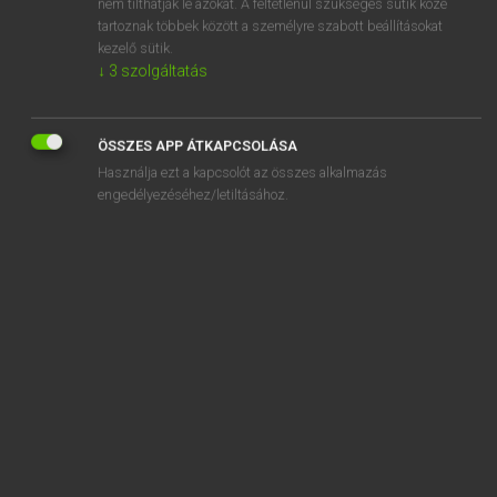
nem tilthatják le azokat. A feltétlenül szükséges sütik közé
tartoznak többek között a személyre szabott beállításokat
kezelő sütik.
↓
3
szolgáltatás
SZOTAR.NET APPLIKÁCIÓ
MICROSOFT OFFICE BŐVÍTMÉNY
ÖSSZES APP ÁTKAPCSOLÁSA
BEÉPÜLŐ SZÓTÁRMODUL
Használja ezt a kapcsolót az összes alkalmazás
ONLINE NYELVVIZSGA
engedélyezéséhez/letiltásához.
EGYÉNI FELHASZNÁLÓKNAK
TANULÓKNAK
OKTATÁSI INTÉZMÉNYEKNEK
VÁLLALATI MEGOLDÁSOK
SÚGÓ
RÓLUNK
ELÉRHETŐSÉG
SÜTI BEÁLLÍTÁSOK