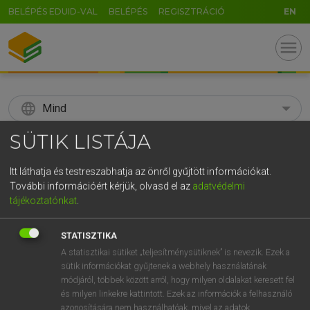
BELÉPÉS EDUID-VAL
BELÉPÉS
REGISZTRÁCIÓ
EN
menu
language
Mind
SÜTIK LISTÁJA
search
GR
Itt láthatja és testreszabhatja az önről gyűjtött információkat.
KERESÉS
További információért kérjük, olvasd el az
adatvédelmi
5
6
7
8
9
ö
ü
ó
tájékoztatónkat
.
r
t
z
u
i
o
p
ő
ú
Díjmentes angol szótár
STATISZTIKA
g
h
j
k
l
é
á
ű
Ω
A statisztikai sütiket „teljesítménysütiknek” is nevezik. Ezek a
fn
agave
agávé
sütik információkat gyűjtenek a webhely használatának
v
b
n
m
,
.
-
AltGr
agáve
módjáról, többek között arról, hogy milyen oldalakat keresett fel
és milyen linkekre kattintott. Ezek az információk a felhasználó
azonosítására nem használhatóak, mivel az adatok