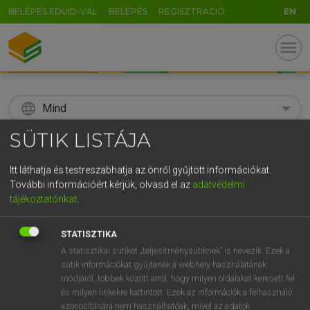
BELÉPÉS EDUID-VAL
BELÉPÉS
REGISZTRÁCIÓ
EN
menu
language
Mind
SÜTIK LISTÁJA
search
GR
Itt láthatja és testreszabhatja az önről gyűjtött információkat.
KERESÉS
További információért kérjük, olvasd el az
adatvédelmi
5
6
7
8
9
ö
ü
ó
tájékoztatónkat
.
r
t
z
u
i
o
p
ő
ú
Díjmentes angol szótár
STATISZTIKA
g
h
j
k
l
é
á
ű
Ω
A statisztikai sütiket „teljesítménysütiknek” is nevezik. Ezek a
mn
aboral
aboralis
sütik információkat gyűjtenek a webhely használatának
v
b
n
m
,
.
-
AltGr
módjáról, többek között arról, hogy milyen oldalakat keresett fel
és milyen linkekre kattintott. Ezek az információk a felhasználó
azonosítására nem használhatóak, mivel az adatok