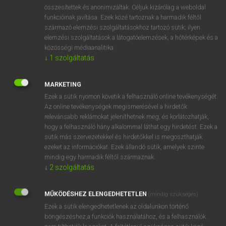
⚲ aboral
keresése szótárainkban
összesítettek és anonimizáltak. Céljuk kizárólag a weboldal
funkcióinak javítása. Ezek közé tartoznak a harmadik féltől
származó elemzési szolgáltatásokhoz tartozó sütik; ilyen
elemzési szolgáltatások a látogatóelemzések, a hőtérképek és a
közösségi médiaanalitika.
DÍJMENTES ANGOL SZÓTÁR
↓
1
szolgáltatás
A-bomb
MARKETING
abominable
Ezek a sütik nyomon követik a felhasználó online tevékenységét.
abominate
Az online tevékenységek megismerésével a hirdetők
relevánsabb reklámokat jeleníthetnek meg, és korlátozhatják,
abomination
hogy a felhasználó hány alkalommal láthat egy hirdetést. Ezek a
aboral
sütik más szervezetekkel és hirdetőkkel is megoszthatják
ezeket az információkat. Ezek állandó sütik, amelyek szinte
aboriginal
mindig egy harmadik féltől származnak.
aborigine
↓
2
szolgáltatás
abort
MŰKÖDÉSHEZ ELENGEDHETETLEN
(mindig szükséges)
abortál
Ezek a sütik elengedhetetlenek az oldalunkon történő
böngészéshez,a funkciók használatához, és a felhasználók