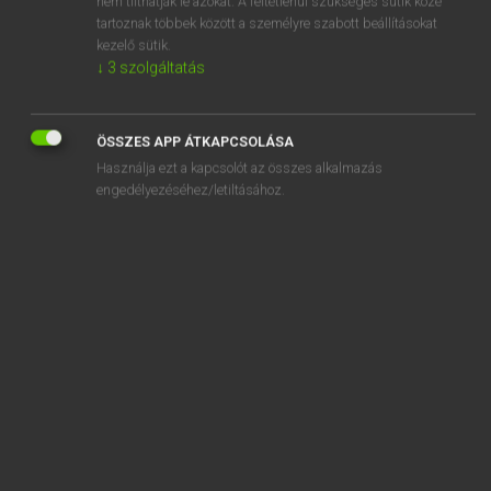
nem tilthatják le azokat. A feltétlenül szükséges sütik közé
tartoznak többek között a személyre szabott beállításokat
kezelő sütik.
SZOTAR.NET APPLIKÁCIÓ
↓
3
szolgáltatás
MICROSOFT OFFICE BŐVÍTMÉNY
BEÉPÜLŐ SZÓTÁRMODUL
ÖSSZES APP ÁTKAPCSOLÁSA
ONLINE NYELVVIZSGA
Használja ezt a kapcsolót az összes alkalmazás
engedélyezéséhez/letiltásához.
EGYÉNI FELHASZNÁLÓKNAK
TANULÓKNAK
OKTATÁSI INTÉZMÉNYEKNEK
VÁLLALATI MEGOLDÁSOK
SÚGÓ
RÓLUNK
ELÉRHETŐSÉG
SÜTI BEÁLLÍTÁSOK