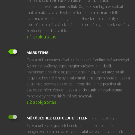
azonosítására nem használhatóak, mivel az adatok
elölj
hajón
összesítettek és anonimizáltak. Céljuk kizárólag a weboldal
funkcióinak javítása. Ezek közé tartoznak a harmadik féltől
származó elemzési szolgáltatásokhoz tartozó sütik; ilyen
⚲ aboard
keresése szótárainkban
elemzési szolgáltatások a látogatóelemzések, a hőtérképek és a
közösségi médiaanalitika.
↓
1
szolgáltatás
MARKETING
DÍJMENTES ANGOL SZÓTÁR
Ezek a sütik nyomon követik a felhasználó online tevékenységét.
Az online tevékenységek megismerésével a hirdetők
abnormality
relevánsabb reklámokat jeleníthetnek meg, és korlátozhatják,
abnormis
hogy a felhasználó hány alkalommal láthat egy hirdetést. Ezek a
sütik más szervezetekkel és hirdetőkkel is megoszthatják
abnormitás
ezeket az információkat. Ezek állandó sütik, amelyek szinte
abo
mindig egy harmadik féltől származnak.
↓
2
szolgáltatás
aboard
abode
MŰKÖDÉSHEZ ELENGEDHETETLEN
(mindig szükséges)
abolish
Ezek a sütik elengedhetetlenek az oldalunkon történő
böngészéshez,a funkciók használatához, és a felhasználók
abolition