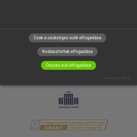
ELÉRHETŐSÉG
SÜTI BEÁLLÍTÁSOK
IRATKOZZ FEL HÍRLEVELÜNKRE!
Csak a szükséges sütik elfogadása
Kiválasztottak elfogadása
Összes süti elfogadása
Powered by Klaro!
LICENCSZERZŐDÉS
ADATVÉDELEM