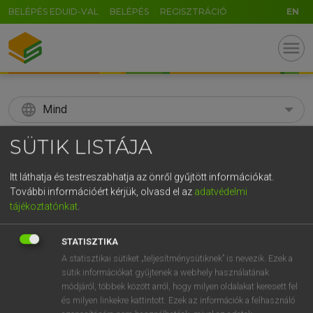
BELÉPÉS EDUID-VAL
BELÉPÉS
REGISZTRÁCIÓ
EN
menu
language
Mind
search
SÜTIK LISTÁJA
GR
KERESÉS
Itt láthatja és testreszabhatja az önről gyűjtött információkat.
5
6
7
8
9
ö
ü
ó
További információért kérjük, olvasd el az
adatvédelmi
tájékoztatónkat
.
r
t
z
u
i
o
p
ő
ú
Díjmentes angol szótár
STATISZTIKA
g
h
j
k
l
é
á
ű
Ω
hsz
A statisztikai sütiket „teljesítménysütiknek” is nevezik. Ezek a
aboard
hajón
sütik információkat gyűjtenek a webhely használatának
v
b
n
m
,
.
-
AltGr
repülőgépen
módjáról, többek között arról, hogy milyen oldalakat keresett fel
vonaton
és milyen linkekre kattintott. Ezek az információk a felhasználó