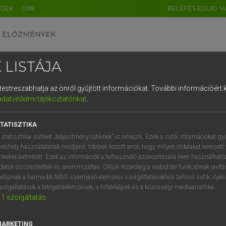
ÉGEK
GYIK
BELÉPÉS EDUID-V
ELŐZMÉNYEK
 LISTÁJA
és testreszabhatja az önről gyűjtött információkat.
További információért k
HU
DE
CN
FR
ES
IT
NL
RU
GR
adatvédelmi tájékoztatónkat
.
entes angol szótár
1
2
3
4
5
6
7
8
9
TATISZTIKA
fn
als
virginál
q
w
e
r
t
z
u
i
 statisztikai sütiket „teljesítménysütiknek” is nevezik. Ezek a sütik információkat gy
→
fn
(Singular)
virginal
ebhely használatának módjáról, többek között arról, hogy milyen oldalakat keresett 
a
s
d
f
g
h
j
k
l
é
inkekre kattintott. Ezek az információk a felhasználó azonosítására nem használható
datok összesítettek és anonimizáltak. Céljuk kizárólag a weboldal funkcióinak javít
í
y
x
c
v
b
n
m
,
.
artoznak a harmadik féltől származó elemzési szolgáltatásokhoz tartozó sütik; ilye
inals
keresése szótárainkban
zolgáltatások a látogatóelemzések, a hőtérképek és a közösségi médiaanalitika.
1
szolgáltatás
MARKETING