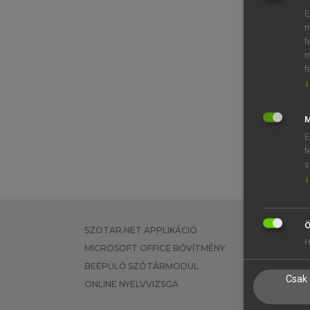
E
m
f
m
f
↓
M
E
f
s
↓
Ö
SZOTAR.NET APPLIKÁCIÓ
EGYÉNI FEL
H
MICROSOFT OFFICE BŐVÍTMÉNY
TANULÓKNA
BEÉPÜLŐ SZÓTÁRMODUL
OKTATÁSI I
Csak 
ONLINE NYELVVIZSGA
VÁLLALATI 