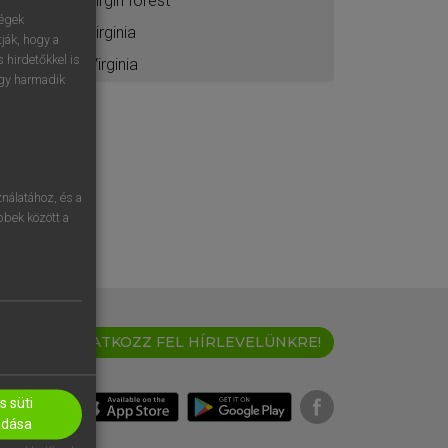
virgin forest
ségek
virginia
ják, hogy a
 hirdetőkkel is
Virginia
egy harmadik
nálatához, és a
öbbek között a
IRATKOZZ FEL HÍRLEVELÜNKRE!
 süti
adása