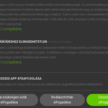
zek a sütik nyomon követik a felhasználó online tevékenységét. Az online tevékeny
egismerésével a hirdetők relevánsabb reklámokat jeleníthetnek meg, és korlátozhat
elhasználó hány alkalommal láthat egy hirdetést. Ezek a sütik más szervezetekkel és
egoszthatják ezeket az információkat. Ezek állandó sütik, amelyek szinte mindig 
éltől származnak.
2
szolgáltatás
ŰKÖDÉSHEZ ELENGEDHETETLEN
(mindig szükséges)
zek a sütik elengedhetetlenek az oldalunkon történő böngészéshez,a funkciók hasz
elhasználók nem tilthatják le azokat. A feltétlenül szükséges sütik közé tartoznak t
zemélyre szabott beállításokat kezelő sütik.
3
szolgáltatás
SSZES APP ÁTKAPCSOLÁSA
HASZNÁLÓKNAK
SÚGÓ
asználja ezt a kapcsolót az összes alkalmazás engedélyezéséhez/letiltásához.
K
RÓLUNK
NTÉZMÉNYEKNEK
ELÉRHETŐSÉG
a szükséges sütik
Kiválasztottak
Összes
MEGOLDÁSOK
SÜTI BEÁLLÍTÁSOK
elfogadása
elfogadása
elfog