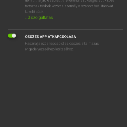
nem tilthatják le azokat. A feltétlenül szükséges sütik közé
tartoznak többek között a személyre szabott beállításokat
kezelő sütik.
SZOTAR.NET APPLIKÁCIÓ
↓
3
szolgáltatás
MICROSOFT OFFICE BŐVÍTMÉNY
BEÉPÜLŐ SZÓTÁRMODUL
ÖSSZES APP ÁTKAPCSOLÁSA
ONLINE NYELVVIZSGA
Használja ezt a kapcsolót az összes alkalmazás
engedélyezéséhez/letiltásához.
EGYÉNI FELHASZNÁLÓKNAK
TANULÓKNAK
OKTATÁSI INTÉZMÉNYEKNEK
VÁLLALATI MEGOLDÁSOK
SÚGÓ
RÓLUNK
ELÉRHETŐSÉG
SÜTI BEÁLLÍTÁSOK