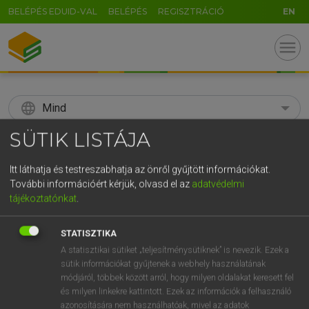
BELÉPÉS EDUID-VAL
BELÉPÉS
REGISZTRÁCIÓ
EN
menu
language
Mind
SÜTIK LISTÁJA
search
GR
Itt láthatja és testreszabhatja az önről gyűjtött információkat.
KERESÉS
További információért kérjük, olvasd el az
adatvédelmi
5
6
7
8
9
ö
ü
ó
tájékoztatónkat
.
r
t
z
u
i
o
p
ő
ú
Díjmentes angol szótár
STATISZTIKA
g
h
j
k
l
é
á
ű
Ω
A statisztikai sütiket „teljesítménysütiknek” is nevezik. Ezek a
mn
sugar-coated
cukormázzal bevont
sütik információkat gyűjtenek a webhely használatának
v
b
n
m
,
.
-
AltGr
módjáról, többek között arról, hogy milyen oldalakat keresett fel
és milyen linkekre kattintott. Ezek az információk a felhasználó
azonosítására nem használhatóak, mivel az adatok