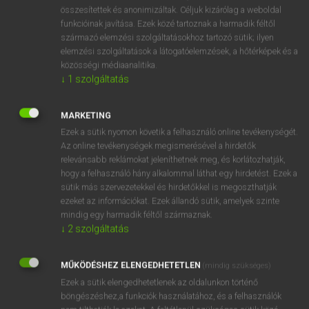
⚲ sugar-coated
keresése szótárainkban
összesítettek és anonimizáltak. Céljuk kizárólag a weboldal
funkcióinak javítása. Ezek közé tartoznak a harmadik féltől
származó elemzési szolgáltatásokhoz tartozó sütik; ilyen
elemzési szolgáltatások a látogatóelemzések, a hőtérképek és a
közösségi médiaanalitika.
DÍJMENTES ANGOL SZÓTÁR
↓
1
szolgáltatás
sugar candy
MARKETING
sugar cane
Ezek a sütik nyomon követik a felhasználó online tevékenységét.
sugar-cane
Az online tevékenységek megismerésével a hirdetők
relevánsabb reklámokat jeleníthetnek meg, és korlátozhatják,
sugar-coat
hogy a felhasználó hány alkalommal láthat egy hirdetést. Ezek a
sugar-coated
sütik más szervezetekkel és hirdetőkkel is megoszthatják
ezeket az információkat. Ezek állandó sütik, amelyek szinte
sugar daddy
mindig egy harmadik féltől származnak.
sugárdózis
↓
2
szolgáltatás
sugared
MŰKÖDÉSHEZ ELENGEDHETETLEN
(mindig szükséges)
sugárfék
Ezek a sütik elengedhetetlenek az oldalunkon történő
böngészéshez,a funkciók használatához, és a felhasználók