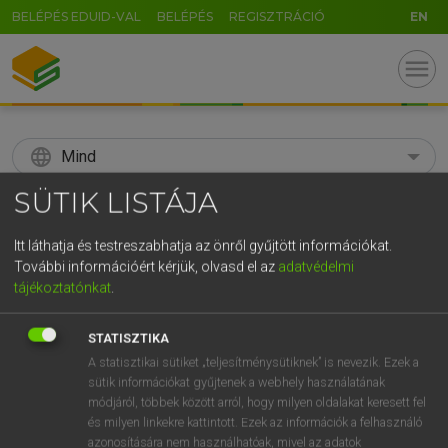
BELÉPÉS EDUID-VAL
BELÉPÉS
REGISZTRÁCIÓ
EN
menu
language
Mind
SÜTIK LISTÁJA
search
GR
Itt láthatja és testreszabhatja az önről gyűjtött információkat.
KERESÉS
További információért kérjük, olvasd el az
adatvédelmi
5
6
7
8
9
ö
ü
ó
tájékoztatónkat
.
r
t
z
u
i
o
p
ő
ú
Díjmentes angol szótár
STATISZTIKA
g
h
j
k
l
é
á
ű
Ω
A statisztikai sütiket „teljesítménysütiknek” is nevezik. Ezek a
fn
suction pump
szivattyú
sütik információkat gyűjtenek a webhely használatának
v
b
n
m
,
.
-
AltGr
módjáról, többek között arról, hogy milyen oldalakat keresett fel
és milyen linkekre kattintott. Ezek az információk a felhasználó
azonosítására nem használhatóak, mivel az adatok