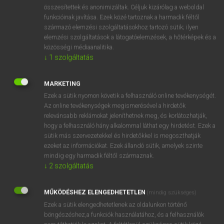
⚲ suction pump
keresése szótárainkban
összesítettek és anonimizáltak. Céljuk kizárólag a weboldal
funkcióinak javítása. Ezek közé tartoznak a harmadik féltől
származó elemzési szolgáltatásokhoz tartozó sütik; ilyen
elemzési szolgáltatások a látogatóelemzések, a hőtérképek és a
közösségi médiaanalitika.
DÍJMENTES ANGOL SZÓTÁR
↓
1
szolgáltatás
suction
MARKETING
suction fan
Ezek a sütik nyomon követik a felhasználó online tevékenységét.
suction head
Az online tevékenységek megismerésével a hirdetők
relevánsabb reklámokat jeleníthetnek meg, és korlátozhatják,
suction pipe
hogy a felhasználó hány alkalommal láthat egy hirdetést. Ezek a
suction pump
sütik más szervezetekkel és hirdetőkkel is megoszthatják
ezeket az információkat. Ezek állandó sütik, amelyek szinte
suction valve
mindig egy harmadik féltől származnak.
suctorial
↓
2
szolgáltatás
Sudan
MŰKÖDÉSHEZ ELENGEDHETETLEN
(mindig szükséges)
Sudanese
Ezek a sütik elengedhetetlenek az oldalunkon történő
böngészéshez,a funkciók használatához, és a felhasználók