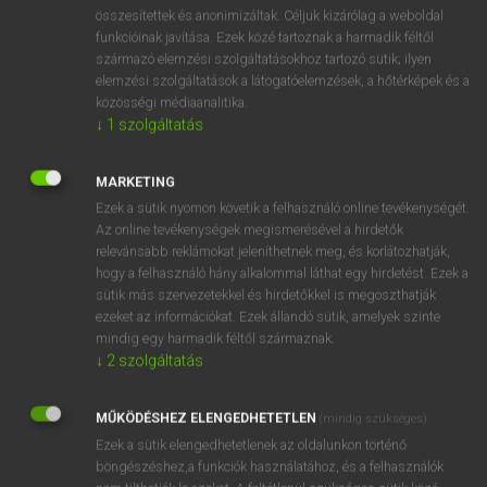
⚲ source language
keresése szótárainkban
összesítettek és anonimizáltak. Céljuk kizárólag a weboldal
funkcióinak javítása. Ezek közé tartoznak a harmadik féltől
származó elemzési szolgáltatásokhoz tartozó sütik; ilyen
elemzési szolgáltatások a látogatóelemzések, a hőtérképek és a
közösségi médiaanalitika.
DÍJMENTES ANGOL SZÓTÁR
↓
1
szolgáltatás
sourcebook
MARKETING
source code
Ezek a sütik nyomon követik a felhasználó online tevékenységét.
source-criticism
Az online tevékenységek megismerésével a hirdetők
relevánsabb reklámokat jeleníthetnek meg, és korlátozhatják,
source directory
hogy a felhasználó hány alkalommal láthat egy hirdetést. Ezek a
source language
sütik más szervezetekkel és hirdetőkkel is megoszthatják
ezeket az információkat. Ezek állandó sütik, amelyek szinte
sour cream
mindig egy harmadik féltől származnak.
sourdough
↓
2
szolgáltatás
sour-faced
MŰKÖDÉSHEZ ELENGEDHETETLEN
(mindig szükséges)
sourish
Ezek a sütik elengedhetetlenek az oldalunkon történő
böngészéshez,a funkciók használatához, és a felhasználók