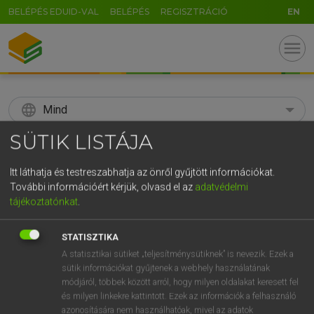
BELÉPÉS EDUID-VAL
BELÉPÉS
REGISZTRÁCIÓ
EN
menu
language
Mind
SÜTIK LISTÁJA
search
GR
Itt láthatja és testreszabhatja az önről gyűjtött információkat.
KERESÉS
További információért kérjük, olvasd el az
adatvédelmi
5
6
7
8
9
ö
ü
ó
tájékoztatónkat
.
r
t
z
u
i
o
p
ő
ú
Díjmentes angol szótár
STATISZTIKA
g
h
j
k
l
é
á
ű
Ω
A statisztikai sütiket „teljesítménysütiknek” is nevezik. Ezek a
fn
source language
forrásnyelv
sütik információkat gyűjtenek a webhely használatának
v
b
n
m
,
.
-
AltGr
módjáról, többek között arról, hogy milyen oldalakat keresett fel
és milyen linkekre kattintott. Ezek az információk a felhasználó
azonosítására nem használhatóak, mivel az adatok