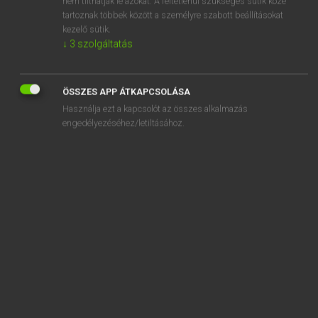
nem tilthatják le azokat. A feltétlenül szükséges sütik közé
tartoznak többek között a személyre szabott beállításokat
kezelő sütik.
SZOTAR.NET APPLIKÁCIÓ
↓
3
szolgáltatás
MICROSOFT OFFICE BŐVÍTMÉNY
BEÉPÜLŐ SZÓTÁRMODUL
ÖSSZES APP ÁTKAPCSOLÁSA
ONLINE NYELVVIZSGA
Használja ezt a kapcsolót az összes alkalmazás
engedélyezéséhez/letiltásához.
EGYÉNI FELHASZNÁLÓKNAK
TANULÓKNAK
OKTATÁSI INTÉZMÉNYEKNEK
VÁLLALATI MEGOLDÁSOK
SÚGÓ
RÓLUNK
ELÉRHETŐSÉG
SÜTI BEÁLLÍTÁSOK