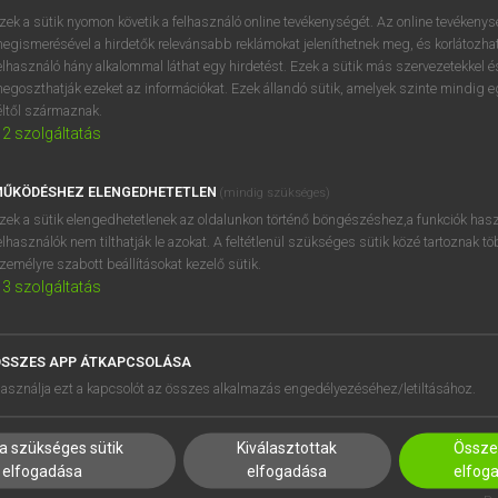
zek a sütik nyomon követik a felhasználó online tevékenységét. Az online tevékeny
egismerésével a hirdetők relevánsabb reklámokat jeleníthetnek meg, és korlátozhat
elhasználó hány alkalommal láthat egy hirdetést. Ezek a sütik más szervezetekkel és
egoszthatják ezeket az információkat. Ezek állandó sütik, amelyek szinte mindig 
éltől származnak.
2
szolgáltatás
ŰKÖDÉSHEZ ELENGEDHETETLEN
(mindig szükséges)
zek a sütik elengedhetetlenek az oldalunkon történő böngészéshez,a funkciók hasz
elhasználók nem tilthatják le azokat. A feltétlenül szükséges sütik közé tartoznak t
zemélyre szabott beállításokat kezelő sütik.
3
szolgáltatás
SSZES APP ÁTKAPCSOLÁSA
HASZNÁLÓKNAK
SÚGÓ
asználja ezt a kapcsolót az összes alkalmazás engedélyezéséhez/letiltásához.
K
RÓLUNK
NTÉZMÉNYEKNEK
ELÉRHETŐSÉG
a szükséges sütik
Kiválasztottak
Összes
MEGOLDÁSOK
SÜTI BEÁLLÍTÁSOK
elfogadása
elfogadása
elfog