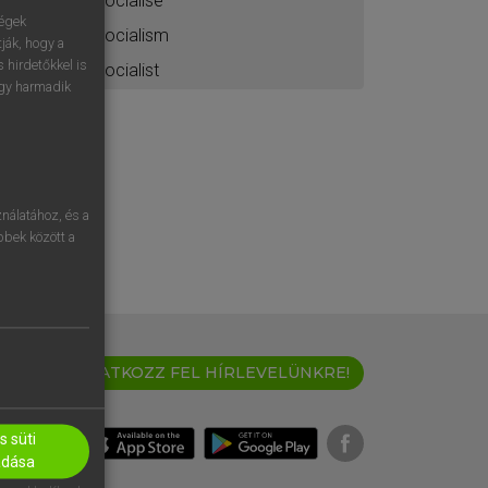
socialise
ségek
socialism
ják, hogy a
 hirdetőkkel is
socialist
egy harmadik
nálatához, és a
öbbek között a
IRATKOZZ FEL HÍRLEVELÜNKRE!
 süti
adása