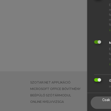
E
m
f
m
f
↓
M
E
f
s
↓
Ö
SZOTAR.NET APPLIKÁCIÓ
EGYÉNI FEL
H
MICROSOFT OFFICE BŐVÍTMÉNY
TANULÓKNA
BEÉPÜLŐ SZÓTÁRMODUL
OKTATÁSI I
Csak 
ONLINE NYELVVIZSGA
VÁLLALATI 