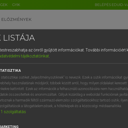
ÉGEK
GYIK
BELÉPÉS EDUID-V
ELŐZMÉNYEK
 LISTÁJA
és testreszabhatja az önről gyűjtött információkat.
További információért k
HU
DE
CN
FR
ES
IT
NL
RU
GR
adatvédelmi tájékoztatónkat
.
entes angol szótár
1
2
3
4
5
6
7
8
9
TATISZTIKA
fn
 climber
társadalmi törtető
q
w
e
r
t
z
u
i
 statisztikai sütiket „teljesítménysütiknek” is nevezik. Ezek a sütik információkat gy
ebhely használatának módjáról, többek között arról, hogy milyen oldalakat keresett 
a
s
d
f
g
h
j
k
l
é
inkekre kattintott. Ezek az információk a felhasználó azonosítására nem használható
datok összesítettek és anonimizáltak. Céljuk kizárólag a weboldal funkcióinak javít
al climber
keresése szótárainkban
í
y
x
c
v
b
n
m
,
.
artoznak a harmadik féltől származó elemzési szolgáltatásokhoz tartozó sütik; ilye
zolgáltatások a látogatóelemzések, a hőtérképek és a közösségi médiaanalitika.
1
szolgáltatás
MARKETING