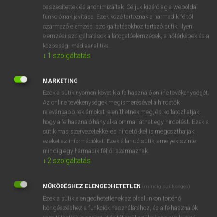
⚲ snap-fastener
keresése szótárainkban
összesítettek és anonimizáltak. Céljuk kizárólag a weboldal
funkcióinak javítása. Ezek közé tartoznak a harmadik féltől
származó elemzési szolgáltatásokhoz tartozó sütik; ilyen
elemzési szolgáltatások a látogatóelemzések, a hőtérképek és a
közösségi médiaanalitika.
DÍJMENTES ANGOL SZÓTÁR
↓
1
szolgáltatás
snap beetle
MARKETING
snap-bolt
Ezek a sütik nyomon követik a felhasználó online tevékenységét.
snapdragon
Az online tevékenységek megismerésével a hirdetők
relevánsabb reklámokat jeleníthetnek meg, és korlátozhatják,
snap fastener
hogy a felhasználó hány alkalommal láthat egy hirdetést. Ezek a
snap-fastener
sütik más szervezetekkel és hirdetőkkel is megoszthatják
ezeket az információkat. Ezek állandó sütik, amelyek szinte
snap lock
mindig egy harmadik féltől származnak.
snap off
↓
2
szolgáltatás
snap out
MŰKÖDÉSHEZ ELENGEDHETETLEN
(mindig szükséges)
snapper
Ezek a sütik elengedhetetlenek az oldalunkon történő
böngészéshez,a funkciók használatához, és a felhasználók