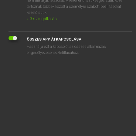
nem tilthatják le azokat. A feltétlenül szükséges sütik közé
tartoznak többek között a személyre szabott beállításokat
kezelő sütik.
SZOTAR.NET APPLIKÁCIÓ
↓
3
szolgáltatás
MICROSOFT OFFICE BŐVÍTMÉNY
BEÉPÜLŐ SZÓTÁRMODUL
ÖSSZES APP ÁTKAPCSOLÁSA
ONLINE NYELVVIZSGA
Használja ezt a kapcsolót az összes alkalmazás
engedélyezéséhez/letiltásához.
EGYÉNI FELHASZNÁLÓKNAK
TANULÓKNAK
OKTATÁSI INTÉZMÉNYEKNEK
VÁLLALATI MEGOLDÁSOK
SÚGÓ
RÓLUNK
ELÉRHETŐSÉG
SÜTI BEÁLLÍTÁSOK