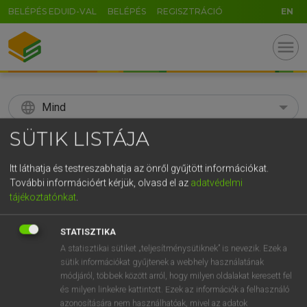
BELÉPÉS EDUID-VAL
BELÉPÉS
REGISZTRÁCIÓ
EN
menu
language
Mind
SÜTIK LISTÁJA
search
GR
Itt láthatja és testreszabhatja az önről gyűjtött információkat.
KERESÉS
További információért kérjük, olvasd el az
adatvédelmi
5
6
7
8
9
ö
ü
ó
tájékoztatónkat
.
r
t
z
u
i
o
p
ő
ú
Díjmentes angol szótár
STATISZTIKA
g
h
j
k
l
é
á
ű
Ω
A statisztikai sütiket „teljesítménysütiknek” is nevezik. Ezek a
fn
snap-fastener
patent(kapocs)
sütik információkat gyűjtenek a webhely használatának
v
b
n
m
,
.
-
AltGr
módjáról, többek között arról, hogy milyen oldalakat keresett fel
és milyen linkekre kattintott. Ezek az információk a felhasználó
azonosítására nem használhatóak, mivel az adatok