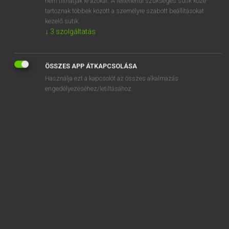
nem tilthatják le azokat. A feltétlenül szükséges sütik közé
tartoznak többek között a személyre szabott beállításokat
kezelő sütik.
SZOTAR.NET APPLIKÁCIÓ
↓
3
szolgáltatás
MICROSOFT OFFICE BŐVÍTMÉNY
BEÉPÜLŐ SZÓTÁRMODUL
ÖSSZES APP ÁTKAPCSOLÁSA
ONLINE NYELVVIZSGA
Használja ezt a kapcsolót az összes alkalmazás
engedélyezéséhez/letiltásához.
EGYÉNI FELHASZNÁLÓKNAK
TANULÓKNAK
OKTATÁSI INTÉZMÉNYEKNEK
VÁLLALATI MEGOLDÁSOK
SÚGÓ
RÓLUNK
ELÉRHETŐSÉG
SÜTI BEÁLLÍTÁSOK