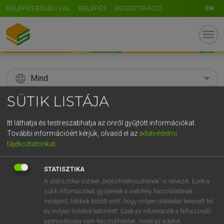
BELÉPÉS EDUID-VAL
BELÉPÉS
REGISZTRÁCIÓ
EN
menu
language
Mind
SÜTIK LISTÁJA
search
GR
Itt láthatja és testreszabhatja az önről gyűjtött információkat.
KERESÉS
További információért kérjük, olvasd el az
adatvédelmi
5
6
7
8
9
ö
ü
ó
tájékoztatónkat
.
r
t
z
u
i
o
p
ő
ú
Díjmentes angol szótár
STATISZTIKA
g
h
j
k
l
é
á
ű
Ω
A statisztikai sütiket „teljesítménysütiknek” is nevezik. Ezek a
fn
brown sugar
nyerscukor
sütik információkat gyűjtenek a webhely használatának
v
b
n
m
,
.
-
AltGr
módjáról, többek között arról, hogy milyen oldalakat keresett fel
és milyen linkekre kattintott. Ezek az információk a felhasználó
azonosítására nem használhatóak, mivel az adatok