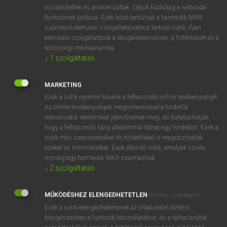
⚲ brown sugar
keresése szótárainkban
összesítettek és anonimizáltak. Céljuk kizárólag a weboldal
funkcióinak javítása. Ezek közé tartoznak a harmadik féltől
származó elemzési szolgáltatásokhoz tartozó sütik; ilyen
elemzési szolgáltatások a látogatóelemzések, a hőtérképek és a
közösségi médiaanalitika.
DÍJMENTES ANGOL SZÓTÁR
↓
1
szolgáltatás
brown-nosed
MARKETING
brownout
Ezek a sütik nyomon követik a felhasználó online tevékenységét.
Brownshirt
Az online tevékenységek megismerésével a hirdetők
relevánsabb reklámokat jeleníthetnek meg, és korlátozhatják,
brownstone
hogy a felhasználó hány alkalommal láthat egy hirdetést. Ezek a
brown sugar
sütik más szervezetekkel és hirdetőkkel is megoszthatják
ezeket az információkat. Ezek állandó sütik, amelyek szinte
browse
mindig egy harmadik féltől származnak.
browser
↓
2
szolgáltatás
browsing
MŰKÖDÉSHEZ ELENGEDHETETLEN
(mindig szükséges)
brr
Ezek a sütik elengedhetetlenek az oldalunkon történő
böngészéshez,a funkciók használatához, és a felhasználók