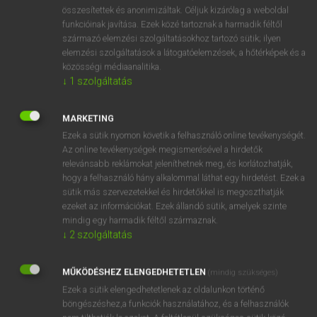
⚲ soya bean
keresése szótárainkban
összesítettek és anonimizáltak. Céljuk kizárólag a weboldal
funkcióinak javítása. Ezek közé tartoznak a harmadik féltől
származó elemzési szolgáltatásokhoz tartozó sütik; ilyen
elemzési szolgáltatások a látogatóelemzések, a hőtérképek és a
közösségi médiaanalitika.
DÍJMENTES ANGOL SZÓTÁR
↓
1
szolgáltatás
Sowetan
MARKETING
sowing
Ezek a sütik nyomon követik a felhasználó online tevékenységét.
soy
Az online tevékenységek megismerésével a hirdetők
relevánsabb reklámokat jeleníthetnek meg, és korlátozhatják,
soya
hogy a felhasználó hány alkalommal láthat egy hirdetést. Ezek a
soya bean
sütik más szervezetekkel és hirdetőkkel is megoszthatják
ezeket az információkat. Ezek állandó sütik, amelyek szinte
soy sauce
mindig egy harmadik féltől származnak.
sóz
↓
2
szolgáltatás
sózott
MŰKÖDÉSHEZ ELENGEDHETETLEN
(mindig szükséges)
sozzled
Ezek a sütik elengedhetetlenek az oldalunkon történő
böngészéshez,a funkciók használatához, és a felhasználók