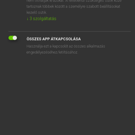
nem tilthatják le azokat. A feltétlenül szükséges sütik közé
tartoznak többek között a személyre szabott beállításokat
kezelő sütik.
SZOTAR.NET APPLIKÁCIÓ
↓
3
szolgáltatás
MICROSOFT OFFICE BŐVÍTMÉNY
BEÉPÜLŐ SZÓTÁRMODUL
ÖSSZES APP ÁTKAPCSOLÁSA
ONLINE NYELVVIZSGA
Használja ezt a kapcsolót az összes alkalmazás
engedélyezéséhez/letiltásához.
EGYÉNI FELHASZNÁLÓKNAK
TANULÓKNAK
OKTATÁSI INTÉZMÉNYEKNEK
VÁLLALATI MEGOLDÁSOK
SÚGÓ
RÓLUNK
ELÉRHETŐSÉG
SÜTI BEÁLLÍTÁSOK