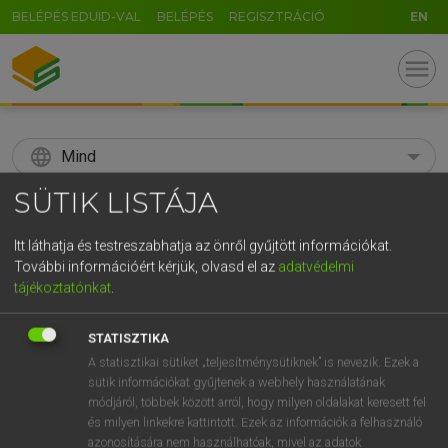
BELÉPÉS EDUID-VAL
BELÉPÉS
REGISZTRÁCIÓ
EN
menu
language
Mind
SÜTIK LISTÁJA
search
GR
Itt láthatja és testreszabhatja az önről gyűjtött információkat.
KERESÉS
További információért kérjük, olvasd el az
adatvédelmi
5
6
7
8
9
ö
ü
ó
tájékoztatónkat
.
r
t
z
u
i
o
p
ő
ú
Díjmentes angol szótár
STATISZTIKA
g
h
j
k
l
é
á
ű
Ω
A statisztikai sütiket „teljesítménysütiknek” is nevezik. Ezek a
fn
soya bean
szójabab
sütik információkat gyűjtenek a webhely használatának
v
b
n
m
,
.
-
AltGr
módjáról, többek között arról, hogy milyen oldalakat keresett fel
és milyen linkekre kattintott. Ezek az információk a felhasználó
azonosítására nem használhatóak, mivel az adatok