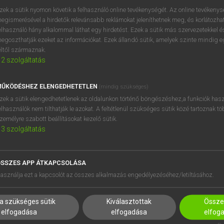
zek a sütik nyomon követik a felhasználó online tevékenységét. Az online tevékeny
egismerésével a hirdetők relevánsabb reklámokat jeleníthetnek meg, és korlátozhat
elhasználó hány alkalommal láthat egy hirdetést. Ezek a sütik más szervezetekkel és
egoszthatják ezeket az információkat. Ezek állandó sütik, amelyek szinte mindig 
éltől származnak.
2
szolgáltatás
ŰKÖDÉSHEZ ELENGEDHETETLEN
(mindig szükséges)
zek a sütik elengedhetetlenek az oldalunkon történő böngészéshez,a funkciók hasz
elhasználók nem tilthatják le azokat. A feltétlenül szükséges sütik közé tartoznak t
zemélyre szabott beállításokat kezelő sütik.
3
szolgáltatás
SSZES APP ÁTKAPCSOLÁSA
HASZNÁLÓKNAK
SÚGÓ
asználja ezt a kapcsolót az összes alkalmazás engedélyezéséhez/letiltásához.
K
RÓLUNK
NTÉZMÉNYEKNEK
ELÉRHETŐSÉG
a szükséges sütik
Kiválasztottak
Összes
MEGOLDÁSOK
SÜTI BEÁLLÍTÁSOK
elfogadása
elfogadása
elfog