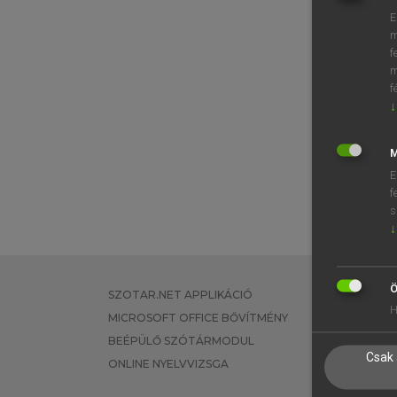
E
m
f
m
f
↓
M
E
f
s
↓
Ö
SZOTAR.NET APPLIKÁCIÓ
EGYÉNI FEL
H
MICROSOFT OFFICE BŐVÍTMÉNY
TANULÓKNA
BEÉPÜLŐ SZÓTÁRMODUL
OKTATÁSI I
Csak 
ONLINE NYELVVIZSGA
VÁLLALATI 