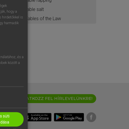
table rapping
ségek
table salt
ják, hogy a
 hirdetőkkel is
Tables of the Law
egy harmadik
nálatához, és a
öbbek között a
IRATKOZZ FEL HÍRLEVELÜNKRE!
 süti
adása