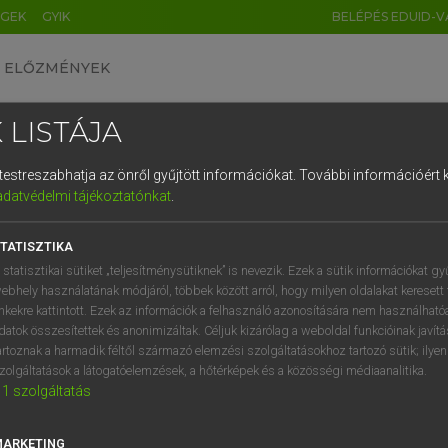
ÉGEK
GYIK
BELÉPÉS EDUID-V
ELŐZMÉNYEK
 LISTÁJA
és testreszabhatja az önről gyűjtött információkat.
További információért k
HU
DE
CN
FR
ES
IT
NL
RU
GR
adatvédelmi tájékoztatónkat
.
entes angol szótár
1
2
3
4
5
6
7
8
9
TATISZTIKA
fn
napkin
szalvéta
q
w
e
r
t
z
u
i
 statisztikai sütiket „teljesítménysütiknek” is nevezik. Ezek a sütik információkat gy
ebhely használatának módjáról, többek között arról, hogy milyen oldalakat keresett 
a
s
d
f
g
h
j
k
l
é
inkekre kattintott. Ezek az információk a felhasználó azonosítására nem használható
datok összesítettek és anonimizáltak. Céljuk kizárólag a weboldal funkcióinak javít
le napkin
keresése szótárainkban
í
y
x
c
v
b
n
m
,
.
artoznak a harmadik féltől származó elemzési szolgáltatásokhoz tartozó sütik; ilye
zolgáltatások a látogatóelemzések, a hőtérképek és a közösségi médiaanalitika.
1
szolgáltatás
MARKETING