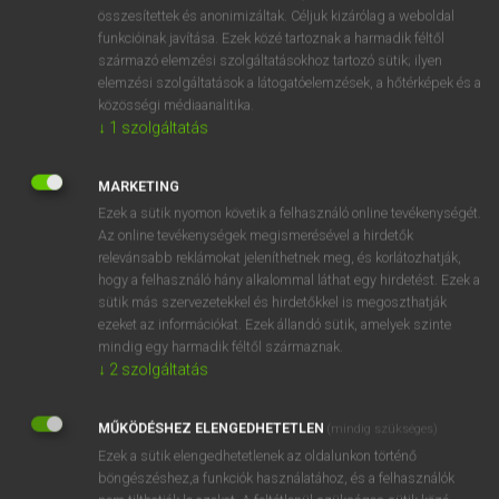
⚲ zygodactyl
keresése szótárainkban
összesítettek és anonimizáltak. Céljuk kizárólag a weboldal
funkcióinak javítása. Ezek közé tartoznak a harmadik féltől
származó elemzési szolgáltatásokhoz tartozó sütik; ilyen
elemzési szolgáltatások a látogatóelemzések, a hőtérképek és a
közösségi médiaanalitika.
DÍJMENTES ANGOL SZÓTÁR
↓
1
szolgáltatás
zűrös
MARKETING
zűrzavar
Ezek a sütik nyomon követik a felhasználó online tevékenységét.
zűrzavaros
Az online tevékenységek megismerésével a hirdetők
relevánsabb reklámokat jeleníthetnek meg, és korlátozhatják,
zwieback
hogy a felhasználó hány alkalommal láthat egy hirdetést. Ezek a
zygodactyl
sütik más szervezetekkel és hirdetőkkel is megoszthatják
ezeket az információkat. Ezek állandó sütik, amelyek szinte
zygomorphic
mindig egy harmadik féltől származnak.
zygosis
↓
2
szolgáltatás
zygote
MŰKÖDÉSHEZ ELENGEDHETETLEN
(mindig szükséges)
zyme
Ezek a sütik elengedhetetlenek az oldalunkon történő
böngészéshez,a funkciók használatához, és a felhasználók