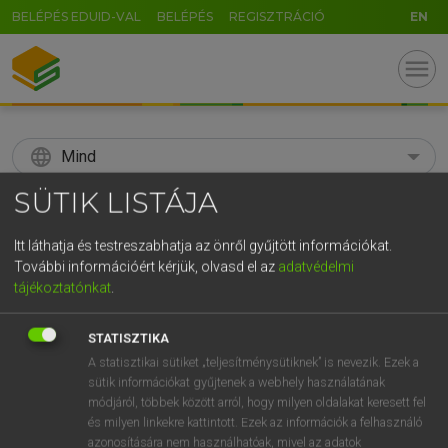
BELÉPÉS EDUID-VAL
BELÉPÉS
REGISZTRÁCIÓ
EN
menu
language
Mind
SÜTIK LISTÁJA
search
GR
Itt láthatja és testreszabhatja az önről gyűjtött információkat.
KERESÉS
További információért kérjük, olvasd el az
adatvédelmi
5
6
7
8
9
ö
ü
ó
tájékoztatónkat
.
r
t
z
u
i
o
p
ő
ú
Díjmentes angol szótár
STATISZTIKA
g
h
j
k
l
é
á
ű
Ω
A statisztikai sütiket „teljesítménysütiknek” is nevezik. Ezek a
mn
/
fn
zygodactyl
kúszólábú
sütik információkat gyűjtenek a webhely használatának
v
b
n
m
,
.
-
AltGr
módjáról, többek között arról, hogy milyen oldalakat keresett fel
és milyen linkekre kattintott. Ezek az információk a felhasználó
azonosítására nem használhatóak, mivel az adatok