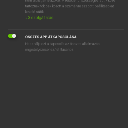
nem tilthatják le azokat. A feltétlenül szükséges sütik közé
tartoznak többek között a személyre szabott beállításokat
kezelő sütik.
SZOTAR.NET APPLIKÁCIÓ
↓
3
szolgáltatás
MICROSOFT OFFICE BŐVÍTMÉNY
BEÉPÜLŐ SZÓTÁRMODUL
ÖSSZES APP ÁTKAPCSOLÁSA
ONLINE NYELVVIZSGA
Használja ezt a kapcsolót az összes alkalmazás
engedélyezéséhez/letiltásához.
EGYÉNI FELHASZNÁLÓKNAK
TANULÓKNAK
OKTATÁSI INTÉZMÉNYEKNEK
VÁLLALATI MEGOLDÁSOK
SÚGÓ
RÓLUNK
ELÉRHETŐSÉG
SÜTI BEÁLLÍTÁSOK