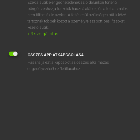
Ezek a sütik elengedhetetlenek az oldalunkon történő
böngészéshez,a funkciók használatához, és a felhasználók
nem tilthatják le azokat. A feltétlenül szükséges sütik közé
Magay Tamás
tartoznak többek között a személyre szabott beállításokat
ANGOL−MAGYAR SZÓTÁR
kezelő sütik.
↓
3
szolgáltatás
Kapcsolódó anyagok
aimless
ÖSSZES APP ÁTKAPCSOLÁSA
ain’t
Használja ezt a kapcsolót az összes alkalmazás
aioli
engedélyezéséhez/letiltásához.
AIP
air
air ambulance
air attack
air bag
air base