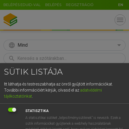
BELÉPÉS EDUID-VAL
BELÉPÉS
REGISZTRÁCIÓ
EN
menu
language
Mind
search
SÜTIK LISTÁJA
GR
KERESÉS
5
6
7
8
9
ö
ü
ó
Itt láthatja és testreszabhatja az önről gyűjtött információkat.
További információért kérjük, olvasd el az
adatvédelmi
r
t
z
u
i
o
p
ő
ú
MAGAY TAMÁS
tájékoztatónkat
.
Angol−magyar szótár
g
h
j
k
l
é
á
ű
Ω
STATISZTIKA
v
b
n
m
,
.
-
AltGr
A statisztikai sütiket „teljesítménysütiknek” is nevezik. Ezek a
sütik információkat gyűjtenek a webhely használatának