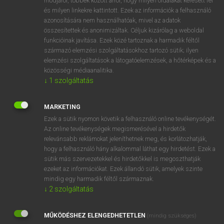
módjáról, többek között arról, hogy milyen oldalakat keresett fel
és milyen linkekre kattintott. Ezek az információk a felhasználó
VAN ELŐFIZETÉSED?
azonosítására nem használhatóak, mivel az adatok
összesítettek és anonimizáltak. Céljuk kizárólag a weboldal
Van előfizetésem a teljes szócikk megtekintéséhez.
funkcióinak javítása. Ezek közé tartoznak a harmadik féltől
származó elemzési szolgáltatásokhoz tartozó sütik; ilyen
BELÉPÉS
elemzési szolgáltatások a látogatóelemzések, a hőtérképek és a
közösségi médiaanalitika.
↓
1
szolgáltatás
MARKETING
Ezek a sütik nyomon követik a felhasználó online tevékenységét.
Az online tevékenységek megismerésével a hirdetők
NINCS ELŐFIZETÉSED?
relevánsabb reklámokat jeleníthetnek meg, és korlátozhatják,
Nincs regisztrációm és előfizetésem. A szótár 2 órás,
hogy a felhasználó hány alkalommal láthat egy hirdetést. Ezek a
díjmentes próbaverziójának elindításához regisztrálok és
sütik más szervezetekkel és hirdetőkkel is megoszthatják
belépek
.
ezeket az információkat. Ezek állandó sütik, amelyek szinte
mindig egy harmadik féltől származnak.
↓
2
szolgáltatás
REGISZTRÁCIÓ
MŰKÖDÉSHEZ ELENGEDHETETLEN
(mindig szükséges)