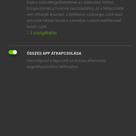
Ezek a sütik elengedhetetlenek az oldalunkon történő
böngészéshez,a funkciók használatához, és a felhasználók
nem tilthatják le azokat. A feltétlenül szükséges sütik közé
Magay Tamás
tartoznak többek között a személyre szabott beállításokat
ANGOL−MAGYAR SZÓTÁR
kezelő sütik.
↓
3
szolgáltatás
Kapcsolódó anyagok
come down
ÖSSZES APP ÁTKAPCSOLÁSA
come down on
Használja ezt a kapcsolót az összes alkalmazás
come down to
engedélyezéséhez/letiltásához.
come down with
comedy
comedy of errors
comedy of manners
come for
come forward