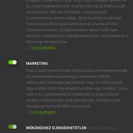
módjáról, többek között arról, hogy milyen oldalakat keresett fel
és milyen linkekre kattintott. Ezek az információk a felhasználó
VAN ELŐFIZETÉSED?
azonosítására nem használhatóak, mivel az adatok
összesítettek és anonimizáltak. Céljuk kizárólag a weboldal
Van előfizetésem a teljes szócikk megtekintéséhez.
funkcióinak javítása. Ezek közé tartoznak a harmadik féltől
származó elemzési szolgáltatásokhoz tartozó sütik; ilyen
BELÉPÉS
elemzési szolgáltatások a látogatóelemzések, a hőtérképek és a
közösségi médiaanalitika.
↓
1
szolgáltatás
MARKETING
Ezek a sütik nyomon követik a felhasználó online tevékenységét.
Az online tevékenységek megismerésével a hirdetők
NINCS ELŐFIZETÉSED?
relevánsabb reklámokat jeleníthetnek meg, és korlátozhatják,
Nincs regisztrációm és előfizetésem. A szótár 2 órás,
hogy a felhasználó hány alkalommal láthat egy hirdetést. Ezek a
díjmentes próbaverziójának elindításához regisztrálok és
sütik más szervezetekkel és hirdetőkkel is megoszthatják
belépek
.
ezeket az információkat. Ezek állandó sütik, amelyek szinte
mindig egy harmadik féltől származnak.
↓
2
szolgáltatás
REGISZTRÁCIÓ
MŰKÖDÉSHEZ ELENGEDHETETLEN
(mindig szükséges)