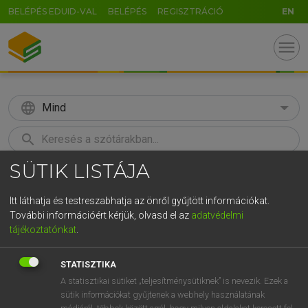
BELÉPÉS EDUID-VAL
BELÉPÉS
REGISZTRÁCIÓ
EN
menu
language
Mind
search
SÜTIK LISTÁJA
GR
KERESÉS
5
6
7
8
9
ö
ü
ó
Itt láthatja és testreszabhatja az önről gyűjtött információkat.
További információért kérjük, olvasd el az
adatvédelmi
r
t
z
u
i
o
p
ő
ú
MAGAY TAMÁS
tájékoztatónkat
.
Angol−magyar szótár
g
h
j
k
l
é
á
ű
Ω
STATISZTIKA
v
b
n
m
,
.
-
AltGr
A statisztikai sütiket „teljesítménysütiknek” is nevezik. Ezek a
sütik információkat gyűjtenek a webhely használatának