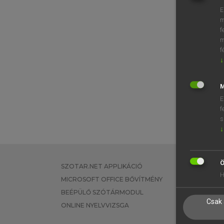
E
m
f
m
f
↓
M
E
f
s
↓
Ö
SZOTAR.NET APPLIKÁCIÓ
EGYÉNI FEL
H
MICROSOFT OFFICE BŐVÍTMÉNY
TANULÓKNA
BEÉPÜLŐ SZÓTÁRMODUL
OKTATÁSI I
Csak 
ONLINE NYELVVIZSGA
VÁLLALATI 