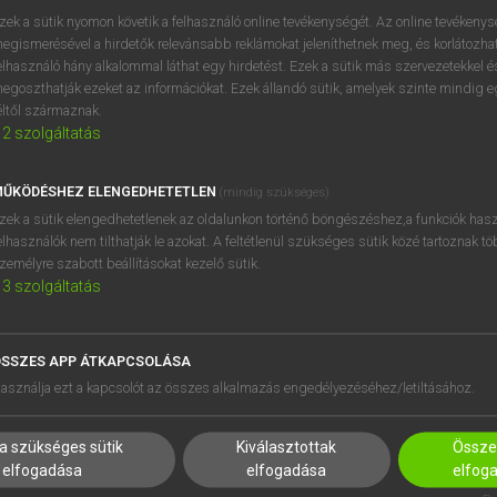
próbaverziójának elindítás
zek a sütik nyomon követik a felhasználó online tevékenységét. Az online tevékeny
BELÉPÉS
regisztrálok és
belépek
.
egismerésével a hirdetők relevánsabb reklámokat jeleníthetnek meg, és korlátozhat
elhasználó hány alkalommal láthat egy hirdetést. Ezek a sütik más szervezetekkel és
egoszthatják ezeket az információkat. Ezek állandó sütik, amelyek szinte mindig 
REGISZTRÁCIÓ
éltől származnak.
2
szolgáltatás
ŰKÖDÉSHEZ ELENGEDHETETLEN
(mindig szükséges)
zek a sütik elengedhetetlenek az oldalunkon történő böngészéshez,a funkciók hasz
elhasználók nem tilthatják le azokat. A feltétlenül szükséges sütik közé tartoznak t
zemélyre szabott beállításokat kezelő sütik.
3
szolgáltatás
SSZES APP ÁTKAPCSOLÁSA
HASZNÁLÓKNAK
SÚGÓ
asználja ezt a kapcsolót az összes alkalmazás engedélyezéséhez/letiltásához.
K
RÓLUNK
NTÉZMÉNYEKNEK
ELÉRHETŐSÉG
a szükséges sütik
Kiválasztottak
Összes
MEGOLDÁSOK
SÜTI BEÁLLÍTÁSOK
elfogadása
elfogadása
elfog