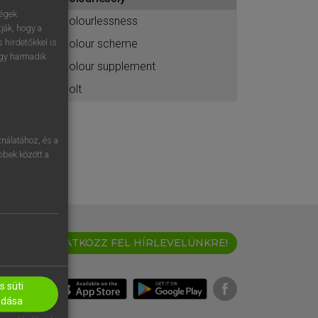
ához
ségek
colourlessness
ják, hogy a
colour scheme
 hirdetőkkel is
egy harmadik
colour supplement
colt
nálatához, és a
öbbek között a
IRATKOZZ FEL HÍRLEVELÜNKRE!
 süti
adása