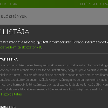
ÉGEK
GYIK
BELÉPÉS EDUID-V
ELŐZMÉNYEK
 LISTÁJA
és testreszabhatja az önről gyűjtött információkat.
További információért k
HU
DE
CN
FR
ES
IT
NL
RU
GR
adatvédelmi tájékoztatónkat
.
Y TAMÁS
1
2
3
4
5
6
7
8
9
l−magyar szótár
TATISZTIKA
q
w
e
r
t
z
u
i
 statisztikai sütiket „teljesítménysütiknek” is nevezik. Ezek a sütik információkat gy
ebhely használatának módjáról, többek között arról, hogy milyen oldalakat keresett 
a
s
d
f
g
h
j
k
l
é
inkekre kattintott. Ezek az információk a felhasználó azonosítására nem használható
datok összesítettek és anonimizáltak. Céljuk kizárólag a weboldal funkcióinak javít
í
y
x
c
v
b
n
m
,
.
artoznak a harmadik féltől származó elemzési szolgáltatásokhoz tartozó sütik; ilye
zolgáltatások a látogatóelemzések, a hőtérképek és a közösségi médiaanalitika.
VAN ELŐFIZETÉSED?
NINCS ELŐFIZETÉSED
1
szolgáltatás
előfizetésem a teljes szócikk
Nincs regisztrációm és előfiz
megtekintéséhez.
A szótár 2 órás, díjmente
MARKETING