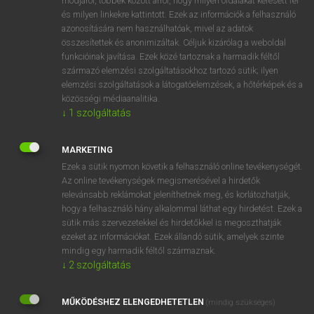
módjáról, többek között arról, hogy milyen oldalakat keresett fel
és milyen linkekre kattintott. Ezek az információk a felhasználó
VAN ELŐFIZETÉSED?
azonosítására nem használhatóak, mivel az adatok
összesítettek és anonimizáltak. Céljuk kizárólag a weboldal
Van előfizetésem a teljes szócikk megtekintéséhez.
funkcióinak javítása. Ezek közé tartoznak a harmadik féltől
származó elemzési szolgáltatásokhoz tartozó sütik; ilyen
BELÉPÉS
elemzési szolgáltatások a látogatóelemzések, a hőtérképek és a
közösségi médiaanalitika.
↓
1
szolgáltatás
MARKETING
Ezek a sütik nyomon követik a felhasználó online tevékenységét.
Az online tevékenységek megismerésével a hirdetők
NINCS ELŐFIZETÉSED?
relevánsabb reklámokat jeleníthetnek meg, és korlátozhatják,
Nincs regisztrációm és előfizetésem. A szótár 2 órás,
hogy a felhasználó hány alkalommal láthat egy hirdetést. Ezek a
díjmentes próbaverziójának elindításához regisztrálok és
sütik más szervezetekkel és hirdetőkkel is megoszthatják
belépek
.
ezeket az információkat. Ezek állandó sütik, amelyek szinte
mindig egy harmadik féltől származnak.
↓
2
szolgáltatás
REGISZTRÁCIÓ
MŰKÖDÉSHEZ ELENGEDHETETLEN
(mindig szükséges)