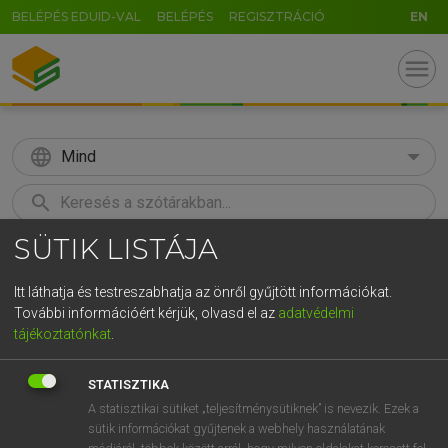
BELÉPÉS EDUID-VAL
BELÉPÉS
REGISZTRÁCIÓ
EN
menu
language
Mind
search
SÜTIK LISTÁJA
GR
KERESÉS
5
6
7
8
9
ö
ü
ó
Itt láthatja és testreszabhatja az önről gyűjtött információkat.
További információért kérjük, olvasd el az
adatvédelmi
r
t
z
u
i
o
p
ő
ú
MAGAY TAMÁS
tájékoztatónkat
.
Angol−magyar szótár
g
h
j
k
l
é
á
ű
Ω
STATISZTIKA
v
b
n
m
,
.
-
AltGr
A statisztikai sütiket „teljesítménysütiknek” is nevezik. Ezek a
sütik információkat gyűjtenek a webhely használatának