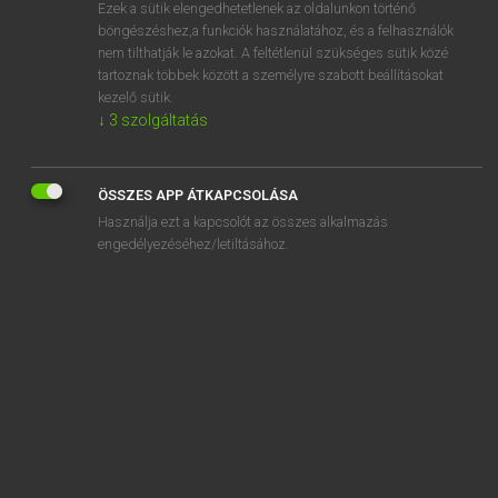
Ezek a sütik elengedhetetlenek az oldalunkon történő
böngészéshez,a funkciók használatához, és a felhasználók
nem tilthatják le azokat. A feltétlenül szükséges sütik közé
Magay Tamás
tartoznak többek között a személyre szabott beállításokat
ANGOL−MAGYAR SZÓTÁR
kezelő sütik.
↓
3
szolgáltatás
Kapcsolódó anyagok
cirrostratus
ÖSSZES APP ÁTKAPCSOLÁSA
cirrus
Használja ezt a kapcsolót az összes alkalmazás
CIS
engedélyezéséhez/letiltásához.
cissy
Cissy
cistern
citadel
citation
citation index