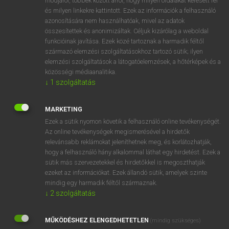
módjáról, többek között arról, hogy milyen oldalakat keresett fel
és milyen linkekre kattintott. Ezek az információk a felhasználó
VAN ELŐFIZETÉSED?
azonosítására nem használhatóak, mivel az adatok
összesítettek és anonimizáltak. Céljuk kizárólag a weboldal
Van előfizetésem a teljes szócikk megtekintéséhez.
funkcióinak javítása. Ezek közé tartoznak a harmadik féltől
származó elemzési szolgáltatásokhoz tartozó sütik; ilyen
BELÉPÉS
elemzési szolgáltatások a látogatóelemzések, a hőtérképek és a
közösségi médiaanalitika.
↓
1
szolgáltatás
MARKETING
Ezek a sütik nyomon követik a felhasználó online tevékenységét.
Az online tevékenységek megismerésével a hirdetők
NINCS ELŐFIZETÉSED?
relevánsabb reklámokat jeleníthetnek meg, és korlátozhatják,
Nincs regisztrációm és előfizetésem. A szótár 2 órás,
hogy a felhasználó hány alkalommal láthat egy hirdetést. Ezek a
díjmentes próbaverziójának elindításához regisztrálok és
sütik más szervezetekkel és hirdetőkkel is megoszthatják
belépek
.
ezeket az információkat. Ezek állandó sütik, amelyek szinte
mindig egy harmadik féltől származnak.
↓
2
szolgáltatás
REGISZTRÁCIÓ
MŰKÖDÉSHEZ ELENGEDHETETLEN
(mindig szükséges)