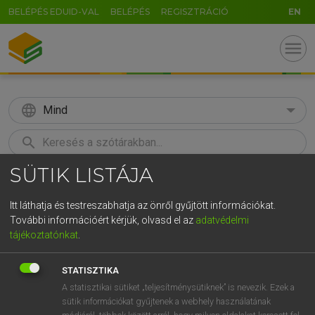
BELÉPÉS EDUID-VAL
BELÉPÉS
REGISZTRÁCIÓ
EN
menu
language
Mind
search
SÜTIK LISTÁJA
GR
KERESÉS
5
6
7
8
9
ö
ü
ó
Itt láthatja és testreszabhatja az önről gyűjtött információkat.
További információért kérjük, olvasd el az
adatvédelmi
r
t
z
u
i
o
p
ő
ú
MAGAY TAMÁS
tájékoztatónkat
.
Angol−magyar szótár
g
h
j
k
l
é
á
ű
Ω
STATISZTIKA
v
b
n
m
,
.
-
AltGr
A statisztikai sütiket „teljesítménysütiknek” is nevezik. Ezek a
sütik információkat gyűjtenek a webhely használatának