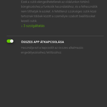
Ezek a sütik elengedhetetlenek az oldalunkon történő
böngészéshez,a funkciók használatához, és a felhasználók
nem tilthatják le azokat. A feltétlenül szükséges sütik közé
Magay Tamás
tartoznak többek között a személyre szabott beállításokat
ANGOL−MAGYAR SZÓTÁR
kezelő sütik.
↓
3
szolgáltatás
Kapcsolódó anyagok
chop back
ÖSSZES APP ÁTKAPCSOLÁSA
chop-chop
Használja ezt a kapcsolót az összes alkalmazás
chop down
engedélyezéséhez/letiltásához.
chop in
chop off
chopper
choppers
chopping block
chopping board