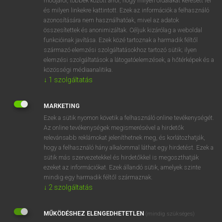
módjáról, többek között arról, hogy milyen oldalakat keresett fel
és milyen linkekre kattintott. Ezek az információk a felhasználó
VAN ELŐFIZETÉSED?
azonosítására nem használhatóak, mivel az adatok
összesítettek és anonimizáltak. Céljuk kizárólag a weboldal
Van előfizetésem a teljes szócikk megtekintéséhez.
funkcióinak javítása. Ezek közé tartoznak a harmadik féltől
származó elemzési szolgáltatásokhoz tartozó sütik; ilyen
BELÉPÉS
elemzési szolgáltatások a látogatóelemzések, a hőtérképek és a
közösségi médiaanalitika.
↓
1
szolgáltatás
MARKETING
Ezek a sütik nyomon követik a felhasználó online tevékenységét.
Az online tevékenységek megismerésével a hirdetők
NINCS ELŐFIZETÉSED?
relevánsabb reklámokat jeleníthetnek meg, és korlátozhatják,
Nincs regisztrációm és előfizetésem. A szótár 2 órás,
hogy a felhasználó hány alkalommal láthat egy hirdetést. Ezek a
díjmentes próbaverziójának elindításához regisztrálok és
sütik más szervezetekkel és hirdetőkkel is megoszthatják
belépek
.
ezeket az információkat. Ezek állandó sütik, amelyek szinte
mindig egy harmadik féltől származnak.
↓
2
szolgáltatás
REGISZTRÁCIÓ
MŰKÖDÉSHEZ ELENGEDHETETLEN
(mindig szükséges)