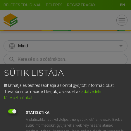
BELÉPÉS EDUID-VAL
BELÉPÉS
REGISZTRÁCIÓ
EN
menu
language
Mind
search
SÜTIK LISTÁJA
GR
KERESÉS
5
6
7
8
9
ö
ü
ó
Itt láthatja és testreszabhatja az önről gyűjtött információkat.
További információért kérjük, olvasd el az
adatvédelmi
r
t
z
u
i
o
p
ő
ú
MAGAY TAMÁS
tájékoztatónkat
.
Angol−magyar szótár
g
h
j
k
l
é
á
ű
Ω
STATISZTIKA
v
b
n
m
,
.
-
AltGr
A statisztikai sütiket „teljesítménysütiknek” is nevezik. Ezek a
sütik információkat gyűjtenek a webhely használatának