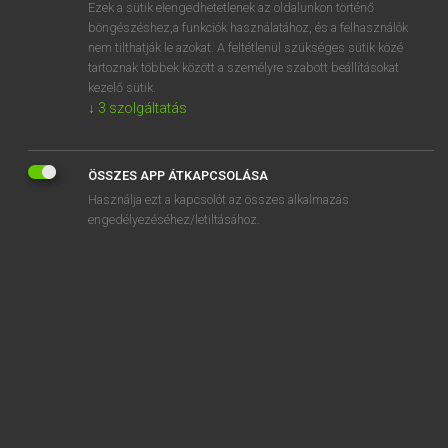
Ezek a sütik elengedhetetlenek az oldalunkon történő
böngészéshez,a funkciók használatához, és a felhasználók
nem tilthatják le azokat. A feltétlenül szükséges sütik közé
Magay Tamás
tartoznak többek között a személyre szabott beállításokat
ANGOL−MAGYAR SZÓTÁR
kezelő sütik.
↓
3
szolgáltatás
Kapcsolódó anyagok
chock-full
ÖSSZES APP ÁTKAPCSOLÁSA
chocoholic
Használja ezt a kapcsolót az összes alkalmazás
chocolate
engedélyezéséhez/letiltásához.
chocolate box
chocolate-box art
chocolate chip cookie
choice
choir
choirboy