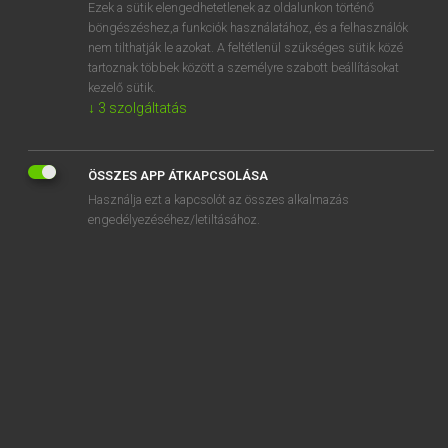
Ezek a sütik elengedhetetlenek az oldalunkon történő
böngészéshez,a funkciók használatához, és a felhasználók
nem tilthatják le azokat. A feltétlenül szükséges sütik közé
Magay Tamás
tartoznak többek között a személyre szabott beállításokat
ANGOL−MAGYAR SZÓTÁR
kezelő sütik.
↓
3
szolgáltatás
Kapcsolódó anyagok
afters
ÖSSZES APP ÁTKAPCSOLÁSA
after-sales service
Használja ezt a kapcsolót az összes alkalmazás
after-school
engedélyezéséhez/letiltásához.
afterschool club
aftershave
aftershock
aftertaste
afterthought
aftertreatment