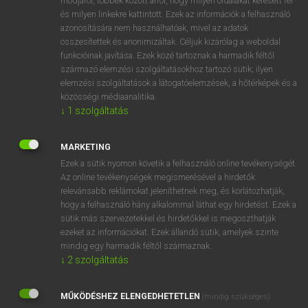
módjáról, többek között arról, hogy milyen oldalakat keresett fel
és milyen linkekre kattintott. Ezek az információk a felhasználó
VAN ELŐFIZETÉSED?
azonosítására nem használhatóak, mivel az adatok
összesítettek és anonimizáltak. Céljuk kizárólag a weboldal
Van előfizetésem a teljes szócikk megtekintéséhez.
funkcióinak javítása. Ezek közé tartoznak a harmadik féltől
származó elemzési szolgáltatásokhoz tartozó sütik; ilyen
BELÉPÉS
elemzési szolgáltatások a látogatóelemzések, a hőtérképek és a
közösségi médiaanalitika.
↓
1
szolgáltatás
MARKETING
Ezek a sütik nyomon követik a felhasználó online tevékenységét.
Az online tevékenységek megismerésével a hirdetők
NINCS ELŐFIZETÉSED?
relevánsabb reklámokat jeleníthetnek meg, és korlátozhatják,
Nincs regisztrációm és előfizetésem. A szótár 2 órás,
hogy a felhasználó hány alkalommal láthat egy hirdetést. Ezek a
díjmentes próbaverziójának elindításához regisztrálok és
sütik más szervezetekkel és hirdetőkkel is megoszthatják
belépek
.
ezeket az információkat. Ezek állandó sütik, amelyek szinte
mindig egy harmadik féltől származnak.
↓
2
szolgáltatás
REGISZTRÁCIÓ
MŰKÖDÉSHEZ ELENGEDHETETLEN
(mindig szükséges)