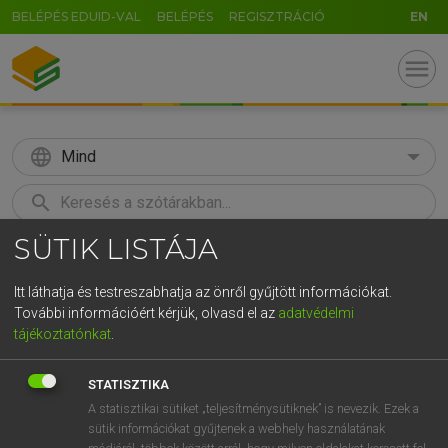
BELÉPÉS EDUID-VAL
BELÉPÉS
REGISZTRÁCIÓ
EN
menu
language
Mind
search
SÜTIK LISTÁJA
GR
KERESÉS
5
6
7
8
9
ö
ü
ó
Itt láthatja és testreszabhatja az önről gyűjtött információkat.
További információért kérjük, olvasd el az
adatvédelmi
r
t
z
u
i
o
p
ő
ú
MAGAY TAMÁS
tájékoztatónkat
.
Angol−magyar szótár
g
h
j
k
l
é
á
ű
Ω
STATISZTIKA
v
b
n
m
,
.
-
AltGr
A statisztikai sütiket „teljesítménysütiknek” is nevezik. Ezek a
sütik információkat gyűjtenek a webhely használatának