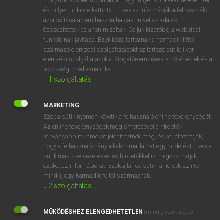
módjáról, többek között arról, hogy milyen oldalakat keresett fel
és milyen linkekre kattintott. Ezek az információk a felhasználó
VAN ELŐFIZETÉSED?
azonosítására nem használhatóak, mivel az adatok
összesítettek és anonimizáltak. Céljuk kizárólag a weboldal
Van előfizetésem a teljes szócikk megtekintéséhez.
funkcióinak javítása. Ezek közé tartoznak a harmadik féltől
származó elemzési szolgáltatásokhoz tartozó sütik; ilyen
BELÉPÉS
elemzési szolgáltatások a látogatóelemzések, a hőtérképek és a
közösségi médiaanalitika.
↓
1
szolgáltatás
MARKETING
Ezek a sütik nyomon követik a felhasználó online tevékenységét.
Az online tevékenységek megismerésével a hirdetők
NINCS ELŐFIZETÉSED?
relevánsabb reklámokat jeleníthetnek meg, és korlátozhatják,
Nincs regisztrációm és előfizetésem. A szótár 2 órás,
hogy a felhasználó hány alkalommal láthat egy hirdetést. Ezek a
díjmentes próbaverziójának elindításához regisztrálok és
sütik más szervezetekkel és hirdetőkkel is megoszthatják
belépek
.
ezeket az információkat. Ezek állandó sütik, amelyek szinte
mindig egy harmadik féltől származnak.
↓
2
szolgáltatás
REGISZTRÁCIÓ
MŰKÖDÉSHEZ ELENGEDHETETLEN
(mindig szükséges)