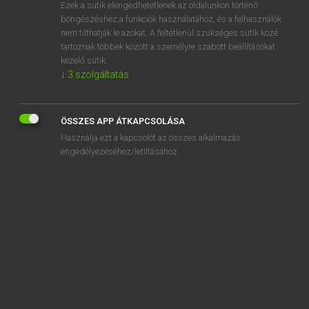
Ezek a sütik elengedhetetlenek az oldalunkon történő
böngészéshez,a funkciók használatához, és a felhasználók
nem tilthatják le azokat. A feltétlenül szükséges sütik közé
Magay Tamás
tartoznak többek között a személyre szabott beállításokat
ANGOL−MAGYAR SZÓTÁR
kezelő sütik.
↓
3
szolgáltatás
Kapcsolódó anyagok
affective
ÖSSZES APP ÁTKAPCSOLÁSA
affective computing
Használja ezt a kapcsolót az összes alkalmazás
affianced
engedélyezéséhez/letiltásához.
affidavit
affiliate
affiliated
affiliate marketing
affiliation
affiliation order