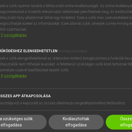
próbaverziójának elindítás
zek a sütik nyomon követik a felhasználó online tevékenységét. Az online tevékeny
BELÉPÉS
regisztrálok és
belépek
.
egismerésével a hirdetők relevánsabb reklámokat jeleníthetnek meg, és korlátozhat
elhasználó hány alkalommal láthat egy hirdetést. Ezek a sütik más szervezetekkel és
egoszthatják ezeket az információkat. Ezek állandó sütik, amelyek szinte mindig 
REGISZTRÁCIÓ
éltől származnak.
2
szolgáltatás
ŰKÖDÉSHEZ ELENGEDHETETLEN
(mindig szükséges)
zek a sütik elengedhetetlenek az oldalunkon történő böngészéshez,a funkciók hasz
elhasználók nem tilthatják le azokat. A feltétlenül szükséges sütik közé tartoznak t
zemélyre szabott beállításokat kezelő sütik.
3
szolgáltatás
SSZES APP ÁTKAPCSOLÁSA
HASZNÁLÓKNAK
SÚGÓ
asználja ezt a kapcsolót az összes alkalmazás engedélyezéséhez/letiltásához.
K
RÓLUNK
NTÉZMÉNYEKNEK
ELÉRHETŐSÉG
a szükséges sütik
Kiválasztottak
Összes
MEGOLDÁSOK
SÜTI BEÁLLÍTÁSOK
elfogadása
elfogadása
elfog