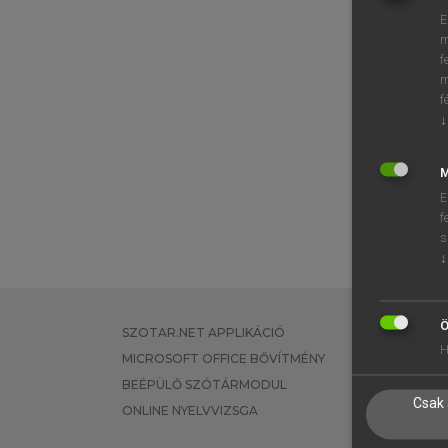
E
m
f
m
f
↓
M
E
f
s
↓
Ö
SZOTAR.NET APPLIKÁCIÓ
EGYÉNI FEL
H
MICROSOFT OFFICE BŐVÍTMÉNY
TANULÓKNA
BEÉPÜLŐ SZÓTÁRMODUL
OKTATÁSI I
Csak 
ONLINE NYELVVIZSGA
VÁLLALATI 