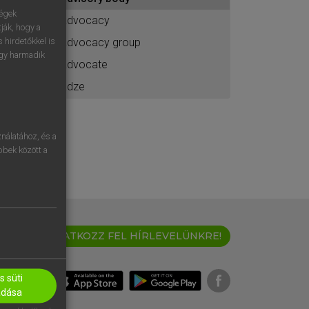
ához
ségek
advocacy
ják, hogy a
advocacy group
 hirdetőkkel is
egy harmadik
advocate
adze
nálatához, és a
öbbek között a
IRATKOZZ FEL HÍRLEVELÜNKRE!
 süti
adása