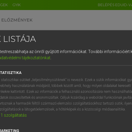
ÉGEK
GYIK
BELÉPÉS EDUID-V
ELŐZMÉNYEK
 LISTÁJA
és testreszabhatja az önről gyűjtött információkat.
További információért k
HU
DE
CN
FR
ES
IT
NL
RU
GR
adatvédelmi tájékoztatónkat
.
Y TAMÁS
1
2
3
4
5
6
7
8
9
l−magyar szótár
TATISZTIKA
q
w
e
r
t
z
u
i
 statisztikai sütiket „teljesítménysütiknek” is nevezik. Ezek a sütik információkat gy
ebhely használatának módjáról, többek között arról, hogy milyen oldalakat keresett 
a
s
d
f
g
h
j
k
l
é
inkekre kattintott. Ezek az információk a felhasználó azonosítására nem használható
datok összesítettek és anonimizáltak. Céljuk kizárólag a weboldal funkcióinak javít
í
y
x
c
v
b
n
m
,
.
artoznak a harmadik féltől származó elemzési szolgáltatásokhoz tartozó sütik; ilye
zolgáltatások a látogatóelemzések, a hőtérképek és a közösségi médiaanalitika.
VAN ELŐFIZETÉSED?
NINCS ELŐFIZETÉSED
1
szolgáltatás
előfizetésem a teljes szócikk
Nincs regisztrációm és előfiz
megtekintéséhez.
A szótár 2 órás, díjmente
MARKETING