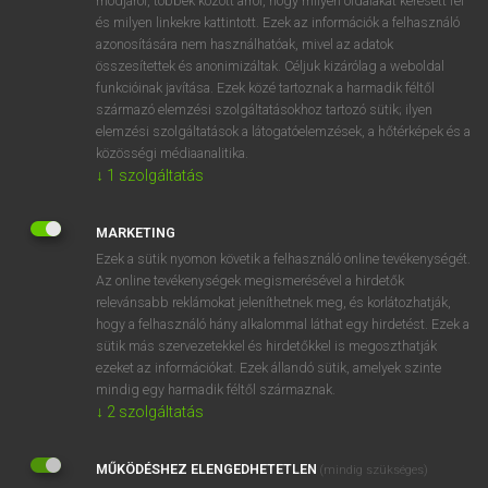
módjáról, többek között arról, hogy milyen oldalakat keresett fel
és milyen linkekre kattintott. Ezek az információk a felhasználó
VAN ELŐFIZETÉSED?
azonosítására nem használhatóak, mivel az adatok
összesítettek és anonimizáltak. Céljuk kizárólag a weboldal
Van előfizetésem a teljes szócikk megtekintéséhez.
funkcióinak javítása. Ezek közé tartoznak a harmadik féltől
származó elemzési szolgáltatásokhoz tartozó sütik; ilyen
BELÉPÉS
elemzési szolgáltatások a látogatóelemzések, a hőtérképek és a
közösségi médiaanalitika.
↓
1
szolgáltatás
MARKETING
Ezek a sütik nyomon követik a felhasználó online tevékenységét.
Az online tevékenységek megismerésével a hirdetők
NINCS ELŐFIZETÉSED?
relevánsabb reklámokat jeleníthetnek meg, és korlátozhatják,
Nincs regisztrációm és előfizetésem. A szótár 2 órás,
hogy a felhasználó hány alkalommal láthat egy hirdetést. Ezek a
díjmentes próbaverziójának elindításához regisztrálok és
sütik más szervezetekkel és hirdetőkkel is megoszthatják
belépek
.
ezeket az információkat. Ezek állandó sütik, amelyek szinte
mindig egy harmadik féltől származnak.
↓
2
szolgáltatás
REGISZTRÁCIÓ
MŰKÖDÉSHEZ ELENGEDHETETLEN
(mindig szükséges)