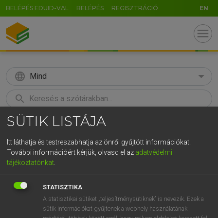
BELÉPÉS EDUID-VAL
BELÉPÉS
REGISZTRÁCIÓ
EN
menu
language
Mind
search
SÜTIK LISTÁJA
GR
KERESÉS
5
6
7
8
9
ö
ü
ó
Itt láthatja és testreszabhatja az önről gyűjtött információkat.
További információért kérjük, olvasd el az
adatvédelmi
r
t
z
u
i
o
p
ő
ú
MAGAY TAMÁS
tájékoztatónkat
.
Angol−magyar szótár
g
h
j
k
l
é
á
ű
Ω
STATISZTIKA
v
b
n
m
,
.
-
AltGr
A statisztikai sütiket „teljesítménysütiknek” is nevezik. Ezek a
sütik információkat gyűjtenek a webhely használatának