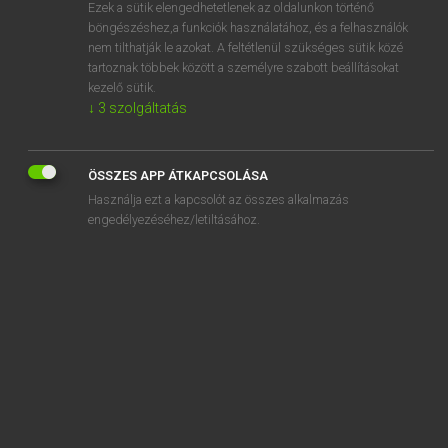
Ezek a sütik elengedhetetlenek az oldalunkon történő
böngészéshez,a funkciók használatához, és a felhasználók
nem tilthatják le azokat. A feltétlenül szükséges sütik közé
Magay Tamás
tartoznak többek között a személyre szabott beállításokat
ANGOL−MAGYAR SZÓTÁR
kezelő sütik.
↓
3
szolgáltatás
Kapcsolódó anyagok
California
ÖSSZES APP ÁTKAPCSOLÁSA
calipers
Használja ezt a kapcsolót az összes alkalmazás
caliph
engedélyezéséhez/letiltásához.
calisthenics
calk
call
CALL
call around
call at