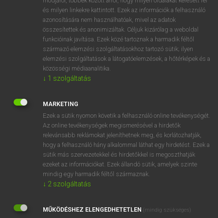
módjáról, többek között arról, hogy milyen oldalakat keresett fel
és milyen linkekre kattintott. Ezek az információk a felhasználó
VAN ELŐFIZETÉSED?
azonosítására nem használhatóak, mivel az adatok
összesítettek és anonimizáltak. Céljuk kizárólag a weboldal
Van előfizetésem a teljes szócikk megtekintéséhez.
funkcióinak javítása. Ezek közé tartoznak a harmadik féltől
származó elemzési szolgáltatásokhoz tartozó sütik; ilyen
BELÉPÉS
elemzési szolgáltatások a látogatóelemzések, a hőtérképek és a
közösségi médiaanalitika.
↓
1
szolgáltatás
MARKETING
Ezek a sütik nyomon követik a felhasználó online tevékenységét.
Az online tevékenységek megismerésével a hirdetők
NINCS ELŐFIZETÉSED?
relevánsabb reklámokat jeleníthetnek meg, és korlátozhatják,
Nincs regisztrációm és előfizetésem. A szótár 2 órás,
hogy a felhasználó hány alkalommal láthat egy hirdetést. Ezek a
díjmentes próbaverziójának elindításához regisztrálok és
sütik más szervezetekkel és hirdetőkkel is megoszthatják
belépek
.
ezeket az információkat. Ezek állandó sütik, amelyek szinte
mindig egy harmadik féltől származnak.
↓
2
szolgáltatás
REGISZTRÁCIÓ
MŰKÖDÉSHEZ ELENGEDHETETLEN
(mindig szükséges)