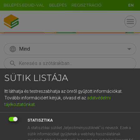
BELÉPÉS EDUID-VAL
BELÉPÉS
REGISZTRÁCIÓ
EN
menu
language
Mind
search
SÜTIK LISTÁJA
GR
KERESÉS
5
6
7
8
9
ö
ü
ó
Itt láthatja és testreszabhatja az önről gyűjtött információkat.
További információért kérjük, olvasd el az
adatvédelmi
r
t
z
u
i
o
p
ő
ú
MAGAY TAMÁS
tájékoztatónkat
.
Angol−magyar szótár
g
h
j
k
l
é
á
ű
Ω
STATISZTIKA
v
b
n
m
,
.
-
AltGr
A statisztikai sütiket „teljesítménysütiknek” is nevezik. Ezek a
sütik információkat gyűjtenek a webhely használatának