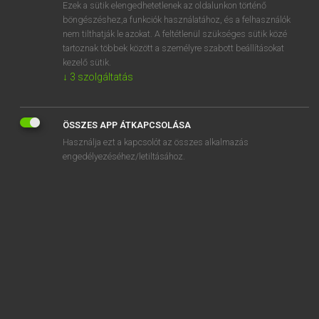
Ezek a sütik elengedhetetlenek az oldalunkon történő
böngészéshez,a funkciók használatához, és a felhasználók
nem tilthatják le azokat. A feltétlenül szükséges sütik közé
Magay Tamás
tartoznak többek között a személyre szabott beállításokat
ANGOL−MAGYAR SZÓTÁR
kezelő sütik.
↓
3
szolgáltatás
Kapcsolódó anyagok
by-election
ÖSSZES APP ÁTKAPCSOLÁSA
bygone
Használja ezt a kapcsolót az összes alkalmazás
bygones
engedélyezéséhez/letiltásához.
bylaw
by-line
BYO
BYOB
bypass
by-product