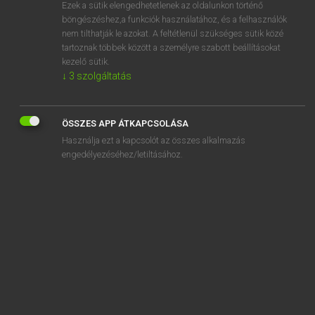
Ezek a sütik elengedhetetlenek az oldalunkon történő
böngészéshez,a funkciók használatához, és a felhasználók
nem tilthatják le azokat. A feltétlenül szükséges sütik közé
Magay Tamás
tartoznak többek között a személyre szabott beállításokat
ANGOL−MAGYAR SZÓTÁR
kezelő sütik.
↓
3
szolgáltatás
Kapcsolódó anyagok
bumblebee
ÖSSZES APP ÁTKAPCSOLÁSA
bumbling
Használja ezt a kapcsolót az összes alkalmazás
bumf
engedélyezéséhez/letiltásához.
bummer
bum out
bump
bumper
bumper car
bumper sticker