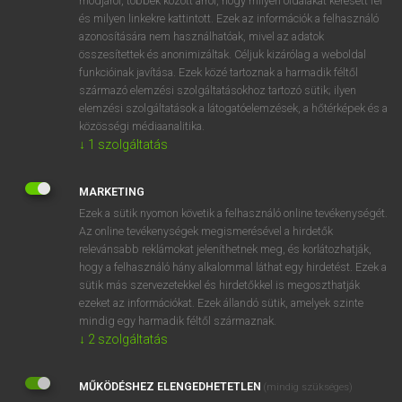
módjáról, többek között arról, hogy milyen oldalakat keresett fel
és milyen linkekre kattintott. Ezek az információk a felhasználó
VAN ELŐFIZETÉSED?
azonosítására nem használhatóak, mivel az adatok
összesítettek és anonimizáltak. Céljuk kizárólag a weboldal
Van előfizetésem a teljes szócikk megtekintéséhez.
funkcióinak javítása. Ezek közé tartoznak a harmadik féltől
származó elemzési szolgáltatásokhoz tartozó sütik; ilyen
BELÉPÉS
elemzési szolgáltatások a látogatóelemzések, a hőtérképek és a
közösségi médiaanalitika.
↓
1
szolgáltatás
MARKETING
Ezek a sütik nyomon követik a felhasználó online tevékenységét.
Az online tevékenységek megismerésével a hirdetők
NINCS ELŐFIZETÉSED?
relevánsabb reklámokat jeleníthetnek meg, és korlátozhatják,
Nincs regisztrációm és előfizetésem. A szótár 2 órás,
hogy a felhasználó hány alkalommal láthat egy hirdetést. Ezek a
díjmentes próbaverziójának elindításához regisztrálok és
sütik más szervezetekkel és hirdetőkkel is megoszthatják
belépek
.
ezeket az információkat. Ezek állandó sütik, amelyek szinte
mindig egy harmadik féltől származnak.
↓
2
szolgáltatás
REGISZTRÁCIÓ
MŰKÖDÉSHEZ ELENGEDHETETLEN
(mindig szükséges)