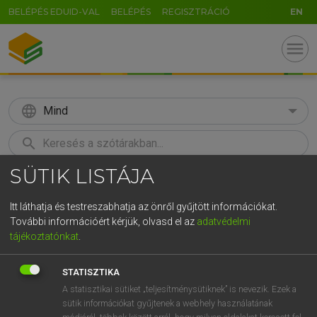
BELÉPÉS EDUID-VAL
BELÉPÉS
REGISZTRÁCIÓ
EN
menu
language
Mind
search
SÜTIK LISTÁJA
GR
KERESÉS
5
6
7
8
9
ö
ü
ó
Itt láthatja és testreszabhatja az önről gyűjtött információkat.
További információért kérjük, olvasd el az
adatvédelmi
r
t
z
u
i
o
p
ő
ú
MAGAY TAMÁS
tájékoztatónkat
.
Angol−magyar szótár
g
h
j
k
l
é
á
ű
Ω
STATISZTIKA
v
b
n
m
,
.
-
AltGr
A statisztikai sütiket „teljesítménysütiknek” is nevezik. Ezek a
sütik információkat gyűjtenek a webhely használatának