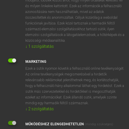
módjáról, többek között arról, hogy milyen oldalakat keresett fel
és milyen linkekre kattintott. Ezek az információk a felhasználó
VAN ELŐFIZETÉSED?
azonosítására nem használhatóak, mivel az adatok
összesítettek és anonimizáltak. Céljuk kizárólag a weboldal
Van előfizetésem a teljes szócikk megtekintéséhez.
funkcióinak javítása. Ezek közé tartoznak a harmadik féltől
származó elemzési szolgáltatásokhoz tartozó sütik; ilyen
BELÉPÉS
elemzési szolgáltatások a látogatóelemzések, a hőtérképek és a
közösségi médiaanalitika.
↓
1
szolgáltatás
MARKETING
Ezek a sütik nyomon követik a felhasználó online tevékenységét.
Az online tevékenységek megismerésével a hirdetők
NINCS ELŐFIZETÉSED?
relevánsabb reklámokat jeleníthetnek meg, és korlátozhatják,
Nincs regisztrációm és előfizetésem. A szótár 2 órás,
hogy a felhasználó hány alkalommal láthat egy hirdetést. Ezek a
díjmentes próbaverziójának elindításához regisztrálok és
sütik más szervezetekkel és hirdetőkkel is megoszthatják
belépek
.
ezeket az információkat. Ezek állandó sütik, amelyek szinte
mindig egy harmadik féltől származnak.
↓
2
szolgáltatás
REGISZTRÁCIÓ
MŰKÖDÉSHEZ ELENGEDHETETLEN
(mindig szükséges)