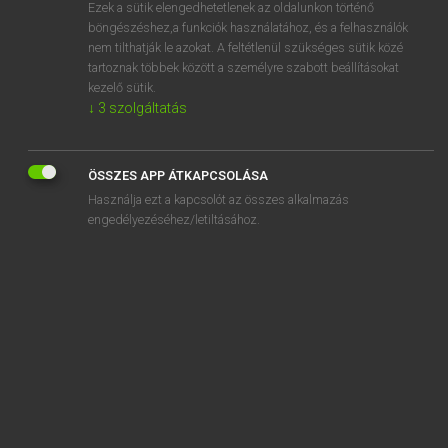
Ezek a sütik elengedhetetlenek az oldalunkon történő
böngészéshez,a funkciók használatához, és a felhasználók
nem tilthatják le azokat. A feltétlenül szükséges sütik közé
Magay Tamás
tartoznak többek között a személyre szabott beállításokat
ANGOL−MAGYAR SZÓTÁR
kezelő sütik.
↓
3
szolgáltatás
Kapcsolódó anyagok
brief
ÖSSZES APP ÁTKAPCSOLÁSA
briefcase
Használja ezt a kapcsolót az összes alkalmazás
briefing
engedélyezéséhez/letiltásához.
briefly
briefness
briefs
brier
brierroot
brig