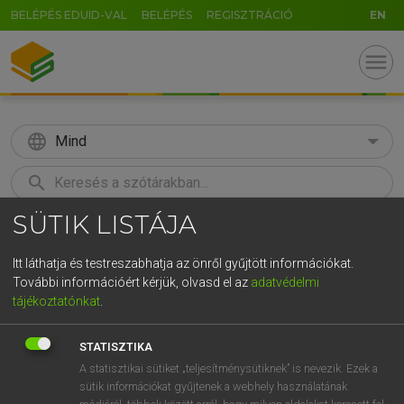
BELÉPÉS EDUID-VAL
BELÉPÉS
REGISZTRÁCIÓ
EN
menu
language
Mind
search
SÜTIK LISTÁJA
GR
KERESÉS
5
6
7
8
9
ö
ü
ó
Itt láthatja és testreszabhatja az önről gyűjtött információkat.
További információért kérjük, olvasd el az
adatvédelmi
r
t
z
u
i
o
p
ő
ú
MAGAY TAMÁS
tájékoztatónkat
.
Angol−magyar szótár
g
h
j
k
l
é
á
ű
Ω
STATISZTIKA
v
b
n
m
,
.
-
AltGr
A statisztikai sütiket „teljesítménysütiknek” is nevezik. Ezek a
sütik információkat gyűjtenek a webhely használatának