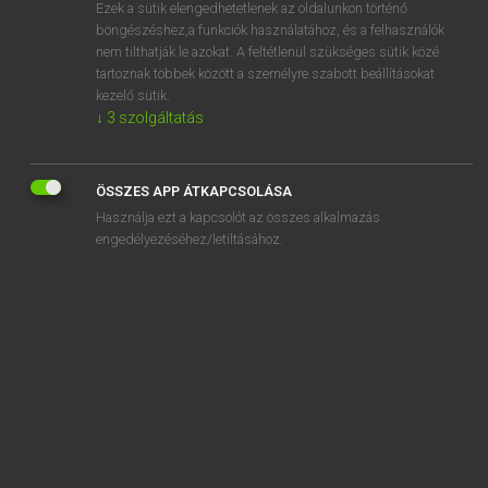
Ezek a sütik elengedhetetlenek az oldalunkon történő
böngészéshez,a funkciók használatához, és a felhasználók
nem tilthatják le azokat. A feltétlenül szükséges sütik közé
Magay Tamás
tartoznak többek között a személyre szabott beállításokat
ANGOL−MAGYAR SZÓTÁR
kezelő sütik.
↓
3
szolgáltatás
Kapcsolódó anyagok
wing
ÖSSZES APP ÁTKAPCSOLÁSA
wing-case
Használja ezt a kapcsolót az összes alkalmazás
wing chair
engedélyezéséhez/letiltásához.
wing collar
wing commander
winge
winged
winger
wingless