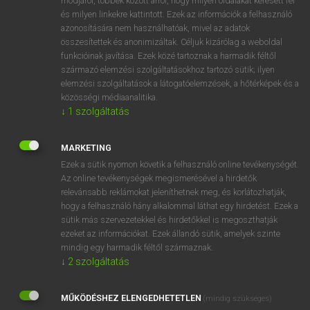
módjáról, többek között arról, hogy milyen oldalakat keresett fel
és milyen linkekre kattintott. Ezek az információk a felhasználó
VAN ELŐFIZETÉSED?
azonosítására nem használhatóak, mivel az adatok
összesítettek és anonimizáltak. Céljuk kizárólag a weboldal
Van előfizetésem a teljes szócikk megtekintéséhez.
funkcióinak javítása. Ezek közé tartoznak a harmadik féltől
származó elemzési szolgáltatásokhoz tartozó sütik; ilyen
BELÉPÉS
elemzési szolgáltatások a látogatóelemzések, a hőtérképek és a
közösségi médiaanalitika.
↓
1
szolgáltatás
MARKETING
Ezek a sütik nyomon követik a felhasználó online tevékenységét.
Az online tevékenységek megismerésével a hirdetők
NINCS ELŐFIZETÉSED?
relevánsabb reklámokat jeleníthetnek meg, és korlátozhatják,
Nincs regisztrációm és előfizetésem. A szótár 2 órás,
hogy a felhasználó hány alkalommal láthat egy hirdetést. Ezek a
díjmentes próbaverziójának elindításához regisztrálok és
sütik más szervezetekkel és hirdetőkkel is megoszthatják
belépek
.
ezeket az információkat. Ezek állandó sütik, amelyek szinte
mindig egy harmadik féltől származnak.
↓
2
szolgáltatás
REGISZTRÁCIÓ
MŰKÖDÉSHEZ ELENGEDHETETLEN
(mindig szükséges)