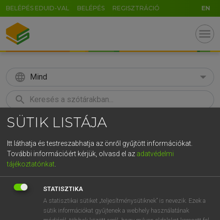
BELÉPÉS EDUID-VAL
BELÉPÉS
REGISZTRÁCIÓ
EN
menu
language
Mind
search
SÜTIK LISTÁJA
GR
KERESÉS
5
6
7
8
9
ö
ü
ó
Itt láthatja és testreszabhatja az önről gyűjtött információkat.
További információért kérjük, olvasd el az
adatvédelmi
r
t
z
u
i
o
p
ő
ú
MAGAY TAMÁS
tájékoztatónkat
.
Angol−magyar szótár
g
h
j
k
l
é
á
ű
Ω
STATISZTIKA
v
b
n
m
,
.
-
AltGr
A statisztikai sütiket „teljesítménysütiknek” is nevezik. Ezek a
sütik információkat gyűjtenek a webhely használatának