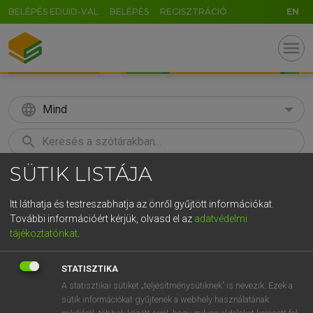
BELÉPÉS EDUID-VAL
BELÉPÉS
REGISZTRÁCIÓ
EN
menu
language
Mind
search
SÜTIK LISTÁJA
GR
KERESÉS
5
6
7
8
9
ö
ü
ó
Itt láthatja és testreszabhatja az önről gyűjtött információkat.
További információért kérjük, olvasd el az
adatvédelmi
r
t
z
u
i
o
p
ő
ú
MAGAY TAMÁS
tájékoztatónkat
.
Angol−magyar szótár
g
h
j
k
l
é
á
ű
Ω
STATISZTIKA
v
b
n
m
,
.
-
AltGr
A statisztikai sütiket „teljesítménysütiknek” is nevezik. Ezek a
sütik információkat gyűjtenek a webhely használatának