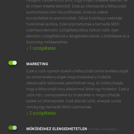
módjáról, többek között arról, hogy milyen oldalakat keresett fel
és milyen linkekre kattintott. Ezek az információk a felhasználó
VAN ELŐFIZETÉSED?
azonosítására nem használhatóak, mivel az adatok
összesítettek és anonimizáltak. Céljuk kizárólag a weboldal
Van előfizetésem a teljes szócikk megtekintéséhez.
funkcióinak javítása. Ezek közé tartoznak a harmadik féltől
származó elemzési szolgáltatásokhoz tartozó sütik; ilyen
BELÉPÉS
elemzési szolgáltatások a látogatóelemzések, a hőtérképek és a
közösségi médiaanalitika.
↓
1
szolgáltatás
MARKETING
Ezek a sütik nyomon követik a felhasználó online tevékenységét.
Az online tevékenységek megismerésével a hirdetők
NINCS ELŐFIZETÉSED?
relevánsabb reklámokat jeleníthetnek meg, és korlátozhatják,
Nincs regisztrációm és előfizetésem. A szótár 2 órás,
hogy a felhasználó hány alkalommal láthat egy hirdetést. Ezek a
díjmentes próbaverziójának elindításához regisztrálok és
sütik más szervezetekkel és hirdetőkkel is megoszthatják
belépek
.
ezeket az információkat. Ezek állandó sütik, amelyek szinte
mindig egy harmadik féltől származnak.
↓
2
szolgáltatás
REGISZTRÁCIÓ
MŰKÖDÉSHEZ ELENGEDHETETLEN
(mindig szükséges)