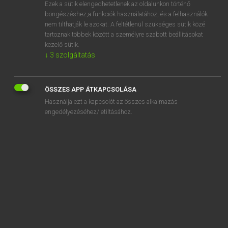
Ezek a sütik elengedhetetlenek az oldalunkon történő
böngészéshez,a funkciók használatához, és a felhasználók
nem tilthatják le azokat. A feltétlenül szükséges sütik közé
Magay Tamás
tartoznak többek között a személyre szabott beállításokat
ANGOL−MAGYAR SZÓTÁR
kezelő sütik.
↓
3
szolgáltatás
Kapcsolódó anyagok
whistle
ÖSSZES APP ÁTKAPCSOLÁSA
whistle-blower
Használja ezt a kapcsolót az összes alkalmazás
whistle-stop tour
engedélyezéséhez/letiltásához.
whit
Whit
Whitby
white
whitebait
white blood cell