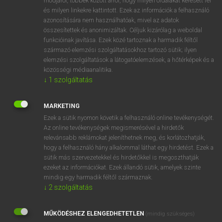
módjáról, többek között arról, hogy milyen oldalakat keresett fel
és milyen linkekre kattintott. Ezek az információk a felhasználó
VAN ELŐFIZETÉSED?
azonosítására nem használhatóak, mivel az adatok
összesítettek és anonimizáltak. Céljuk kizárólag a weboldal
Van előfizetésem a teljes szócikk megtekintéséhez.
funkcióinak javítása. Ezek közé tartoznak a harmadik féltől
származó elemzési szolgáltatásokhoz tartozó sütik; ilyen
BELÉPÉS
elemzési szolgáltatások a látogatóelemzések, a hőtérképek és a
közösségi médiaanalitika.
↓
1
szolgáltatás
MARKETING
Ezek a sütik nyomon követik a felhasználó online tevékenységét.
Az online tevékenységek megismerésével a hirdetők
NINCS ELŐFIZETÉSED?
relevánsabb reklámokat jeleníthetnek meg, és korlátozhatják,
Nincs regisztrációm és előfizetésem. A szótár 2 órás,
hogy a felhasználó hány alkalommal láthat egy hirdetést. Ezek a
díjmentes próbaverziójának elindításához regisztrálok és
sütik más szervezetekkel és hirdetőkkel is megoszthatják
belépek
.
ezeket az információkat. Ezek állandó sütik, amelyek szinte
mindig egy harmadik féltől származnak.
↓
2
szolgáltatás
REGISZTRÁCIÓ
MŰKÖDÉSHEZ ELENGEDHETETLEN
(mindig szükséges)