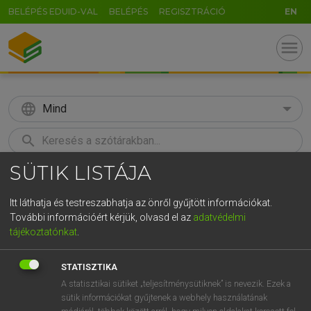
BELÉPÉS EDUID-VAL
BELÉPÉS
REGISZTRÁCIÓ
EN
menu
language
Mind
search
SÜTIK LISTÁJA
GR
KERESÉS
5
6
7
8
9
ö
ü
ó
Itt láthatja és testreszabhatja az önről gyűjtött információkat.
További információért kérjük, olvasd el az
adatvédelmi
r
t
z
u
i
o
p
ő
ú
MAGAY TAMÁS
tájékoztatónkat
.
Angol−magyar szótár
g
h
j
k
l
é
á
ű
Ω
STATISZTIKA
v
b
n
m
,
.
-
AltGr
A statisztikai sütiket „teljesítménysütiknek” is nevezik. Ezek a
sütik információkat gyűjtenek a webhely használatának