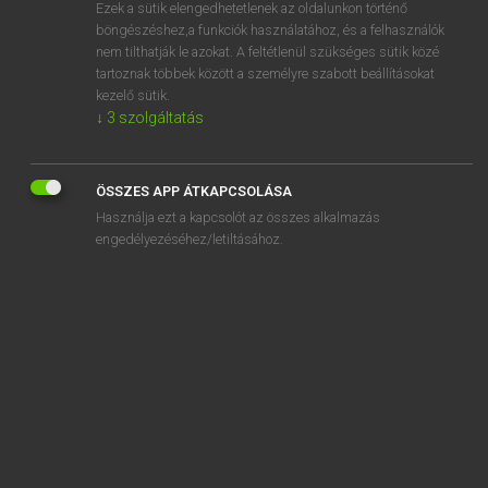
Ezek a sütik elengedhetetlenek az oldalunkon történő
böngészéshez,a funkciók használatához, és a felhasználók
nem tilthatják le azokat. A feltétlenül szükséges sütik közé
Magay Tamás
tartoznak többek között a személyre szabott beállításokat
ANGOL−MAGYAR SZÓTÁR
kezelő sütik.
↓
3
szolgáltatás
Kapcsolódó anyagok
breadcrumbs
ÖSSZES APP ÁTKAPCSOLÁSA
breaded
Használja ezt a kapcsolót az összes alkalmazás
breadfruit
engedélyezéséhez/letiltásához.
breadfruit tree
breadline
breadth
breadwinner
break
breakable