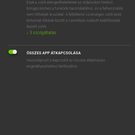
Ezek a sütik elengedhetetlenek az oldalunkon történő
böngészéshez,a funkciók használatához, és a felhasználók
nem tilthatják le azokat. A feltétlenül szükséges sütik közé
Magay Tamás
tartoznak többek között a személyre szabott beállításokat
ANGOL−MAGYAR SZÓTÁR
kezelő sütik.
↓
3
szolgáltatás
Kapcsolódó anyagok
Brazil
ÖSSZES APP ÁTKAPCSOLÁSA
brazil nut
Használja ezt a kapcsolót az összes alkalmazás
Brazzaville
engedélyezéséhez/letiltásához.
breach
bread
bread and butter
bread-and-butter
breadbasket
bread bin