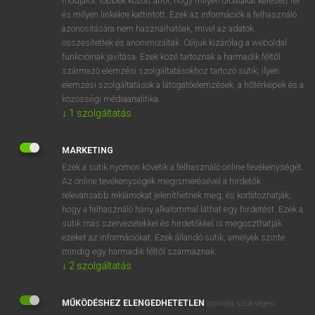
módjáról, többek között arról, hogy milyen oldalakat keresett fel
és milyen linkekre kattintott. Ezek az információk a felhasználó
VAN ELŐFIZETÉSED?
azonosítására nem használhatóak, mivel az adatok
összesítettek és anonimizáltak. Céljuk kizárólag a weboldal
Van előfizetésem a teljes szócikk megtekintéséhez.
funkcióinak javítása. Ezek közé tartoznak a harmadik féltől
származó elemzési szolgáltatásokhoz tartozó sütik; ilyen
BELÉPÉS
elemzési szolgáltatások a látogatóelemzések, a hőtérképek és a
közösségi médiaanalitika.
↓
1
szolgáltatás
MARKETING
Ezek a sütik nyomon követik a felhasználó online tevékenységét.
Az online tevékenységek megismerésével a hirdetők
NINCS ELŐFIZETÉSED?
relevánsabb reklámokat jeleníthetnek meg, és korlátozhatják,
Nincs regisztrációm és előfizetésem. A szótár 2 órás,
hogy a felhasználó hány alkalommal láthat egy hirdetést. Ezek a
díjmentes próbaverziójának elindításához regisztrálok és
sütik más szervezetekkel és hirdetőkkel is megoszthatják
belépek
.
ezeket az információkat. Ezek állandó sütik, amelyek szinte
mindig egy harmadik féltől származnak.
↓
2
szolgáltatás
REGISZTRÁCIÓ
MŰKÖDÉSHEZ ELENGEDHETETLEN
(mindig szükséges)