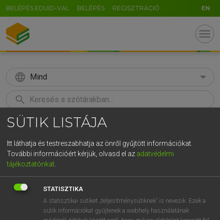
BELÉPÉS EDUID-VAL
BELÉPÉS
REGISZTRÁCIÓ
EN
menu
language
Mind
search
SÜTIK LISTÁJA
GR
KERESÉS
5
6
7
8
9
ö
ü
ó
Itt láthatja és testreszabhatja az önről gyűjtött információkat.
További információért kérjük, olvasd el az
adatvédelmi
r
t
z
u
i
o
p
ő
ú
MAGAY TAMÁS
tájékoztatónkat
.
Angol−magyar szótár
g
h
j
k
l
é
á
ű
Ω
STATISZTIKA
v
b
n
m
,
.
-
AltGr
A statisztikai sütiket „teljesítménysütiknek” is nevezik. Ezek a
sütik információkat gyűjtenek a webhely használatának