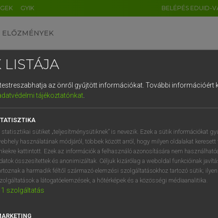
ÉGEK
GYIK
BELÉPÉS EDUID-V
ELŐZMÉNYEK
 LISTÁJA
és testreszabhatja az önről gyűjtött információkat.
További információért k
HU
DE
CN
FR
ES
IT
NL
RU
GR
adatvédelmi tájékoztatónkat
.
Y TAMÁS
1
2
3
4
5
6
7
8
9
l−magyar szótár
TATISZTIKA
q
w
e
r
t
z
u
i
 statisztikai sütiket „teljesítménysütiknek” is nevezik. Ezek a sütik információkat gy
ebhely használatának módjáról, többek között arról, hogy milyen oldalakat keresett 
a
s
d
f
g
h
j
k
l
é
inkekre kattintott. Ezek az információk a felhasználó azonosítására nem használható
datok összesítettek és anonimizáltak. Céljuk kizárólag a weboldal funkcióinak javít
í
y
x
c
v
b
n
m
,
.
artoznak a harmadik féltől származó elemzési szolgáltatásokhoz tartozó sütik; ilye
zolgáltatások a látogatóelemzések, a hőtérképek és a közösségi médiaanalitika.
VAN ELŐFIZETÉSED?
NINCS ELŐFIZETÉSED
1
szolgáltatás
előfizetésem a teljes szócikk
Nincs regisztrációm és előfiz
megtekintéséhez.
A szótár 2 órás, díjmente
MARKETING