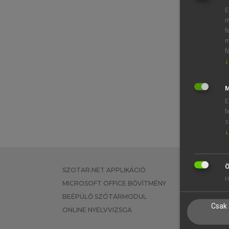
E
m
f
m
f
↓
M
E
f
s
↓
Ö
SZOTAR.NET APPLIKÁCIÓ
EGYÉNI FEL
H
MICROSOFT OFFICE BŐVÍTMÉNY
TANULÓKNA
BEÉPÜLŐ SZÓTÁRMODUL
OKTATÁSI I
Csak 
ONLINE NYELVVIZSGA
VÁLLALATI 