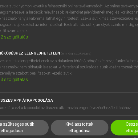
próbaverziójának elindítás
zek a sütik nyomon követik a felhasználó online tevékenységét. Az online tevékeny
BELÉPÉS
regisztrálok és
belépek
.
egismerésével a hirdetők relevánsabb reklámokat jeleníthetnek meg, és korlátozhat
elhasználó hány alkalommal láthat egy hirdetést. Ezek a sütik más szervezetekkel és
egoszthatják ezeket az információkat. Ezek állandó sütik, amelyek szinte mindig 
REGISZTRÁCIÓ
éltől származnak.
2
szolgáltatás
ŰKÖDÉSHEZ ELENGEDHETETLEN
(mindig szükséges)
zek a sütik elengedhetetlenek az oldalunkon történő böngészéshez,a funkciók hasz
elhasználók nem tilthatják le azokat. A feltétlenül szükséges sütik közé tartoznak t
zemélyre szabott beállításokat kezelő sütik.
3
szolgáltatás
SSZES APP ÁTKAPCSOLÁSA
HASZNÁLÓKNAK
SÚGÓ
asználja ezt a kapcsolót az összes alkalmazás engedélyezéséhez/letiltásához.
K
RÓLUNK
NTÉZMÉNYEKNEK
ELÉRHETŐSÉG
a szükséges sütik
Kiválasztottak
Összes
MEGOLDÁSOK
SÜTI BEÁLLÍTÁSOK
elfogadása
elfogadása
elfog