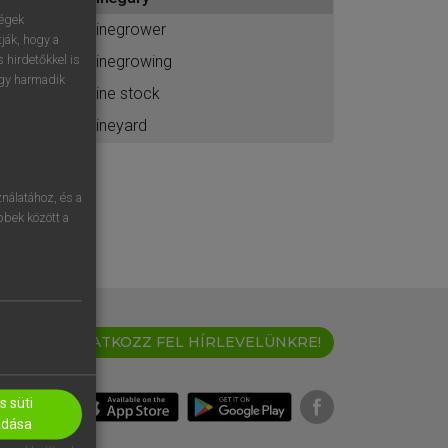
ához
ségek
vinegrower
ják, hogy a
vinegrowing
 hirdetőkkel is
egy harmadik
vine stock
vineyard
nálatához, és a
öbbek között a
IRATKOZZ FEL HÍRLEVELÜNKRE!
 süti
adása