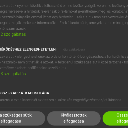
próbaverziójának elindítás
zek a sütik nyomon követik a felhasználó online tevékenységét. Az online tevékeny
BELÉPÉS
regisztrálok és
belépek
.
egismerésével a hirdetők relevánsabb reklámokat jeleníthetnek meg, és korlátozhat
elhasználó hány alkalommal láthat egy hirdetést. Ezek a sütik más szervezetekkel és
egoszthatják ezeket az információkat. Ezek állandó sütik, amelyek szinte mindig 
REGISZTRÁCIÓ
éltől származnak.
2
szolgáltatás
ŰKÖDÉSHEZ ELENGEDHETETLEN
(mindig szükséges)
zek a sütik elengedhetetlenek az oldalunkon történő böngészéshez,a funkciók hasz
elhasználók nem tilthatják le azokat. A feltétlenül szükséges sütik közé tartoznak t
zemélyre szabott beállításokat kezelő sütik.
3
szolgáltatás
SSZES APP ÁTKAPCSOLÁSA
HASZNÁLÓKNAK
SÚGÓ
asználja ezt a kapcsolót az összes alkalmazás engedélyezéséhez/letiltásához.
K
RÓLUNK
NTÉZMÉNYEKNEK
ELÉRHETŐSÉG
a szükséges sütik
Kiválasztottak
Összes
MEGOLDÁSOK
SÜTI BEÁLLÍTÁSOK
elfogadása
elfogadása
elfog