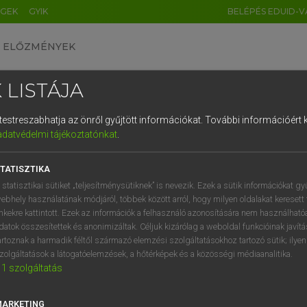
ÉGEK
GYIK
BELÉPÉS EDUID-V
ELŐZMÉNYEK
 LISTÁJA
és testreszabhatja az önről gyűjtött információkat.
További információért k
HU
DE
CN
FR
ES
IT
NL
RU
GR
adatvédelmi tájékoztatónkat
.
Y TAMÁS
1
2
3
4
5
6
7
8
9
l−magyar szótár
TATISZTIKA
q
w
e
r
t
z
u
i
 statisztikai sütiket „teljesítménysütiknek” is nevezik. Ezek a sütik információkat gy
ebhely használatának módjáról, többek között arról, hogy milyen oldalakat keresett 
a
s
d
f
g
h
j
k
l
é
inkekre kattintott. Ezek az információk a felhasználó azonosítására nem használható
datok összesítettek és anonimizáltak. Céljuk kizárólag a weboldal funkcióinak javít
í
y
x
c
v
b
n
m
,
.
artoznak a harmadik féltől származó elemzési szolgáltatásokhoz tartozó sütik; ilye
zolgáltatások a látogatóelemzések, a hőtérképek és a közösségi médiaanalitika.
VAN ELŐFIZETÉSED?
NINCS ELŐFIZETÉSED
1
szolgáltatás
előfizetésem a teljes szócikk
Nincs regisztrációm és előfiz
megtekintéséhez.
A szótár 2 órás, díjmente
MARKETING