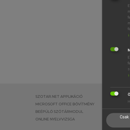
E
m
f
m
f
↓
M
E
f
s
↓
Ö
SZOTAR.NET APPLIKÁCIÓ
EGYÉNI FEL
H
MICROSOFT OFFICE BŐVÍTMÉNY
TANULÓKNA
BEÉPÜLŐ SZÓTÁRMODUL
OKTATÁSI I
Csak 
ONLINE NYELVVIZSGA
VÁLLALATI 