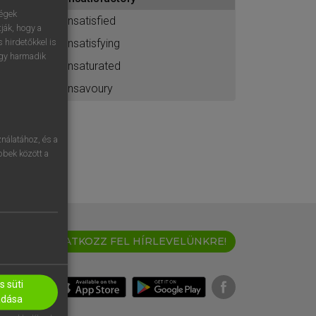
ához
ségek
unsatisfied
ják, hogy a
unsatisfying
 hirdetőkkel is
egy harmadik
unsaturated
unsavoury
nálatához, és a
öbbek között a
IRATKOZZ FEL HÍRLEVELÜNKRE!
 süti
adása