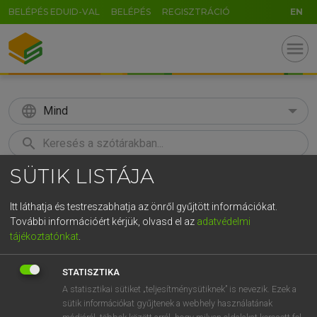
BELÉPÉS EDUID-VAL
BELÉPÉS
REGISZTRÁCIÓ
EN
menu
language
Mind
search
SÜTIK LISTÁJA
GR
KERESÉS
5
6
7
8
9
ö
ü
ó
Itt láthatja és testreszabhatja az önről gyűjtött információkat.
További információért kérjük, olvasd el az
adatvédelmi
r
t
z
u
i
o
p
ő
ú
MAGAY TAMÁS
tájékoztatónkat
.
Angol−magyar szótár
g
h
j
k
l
é
á
ű
Ω
STATISZTIKA
v
b
n
m
,
.
-
AltGr
A statisztikai sütiket „teljesítménysütiknek” is nevezik. Ezek a
sütik információkat gyűjtenek a webhely használatának