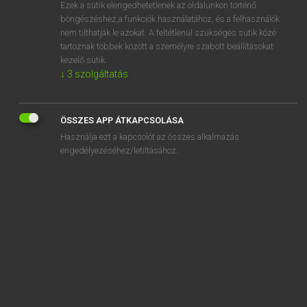
Ezek a sütik elengedhetetlenek az oldalunkon történő
böngészéshez,a funkciók használatához, és a felhasználók
nem tilthatják le azokat. A feltétlenül szükséges sütik közé
Magay Tamás
tartoznak többek között a személyre szabott beállításokat
ANGOL−MAGYAR SZÓTÁR
kezelő sütik.
↓
3
szolgáltatás
Kapcsolódó anyagok
adjoining
ÖSSZES APP ÁTKAPCSOLÁSA
adjourn
Használja ezt a kapcsolót az összes alkalmazás
adjournment
engedélyezéséhez/letiltásához.
adjourn to
adjudge
adjudicate
adjudication
adjudicator
adjunct