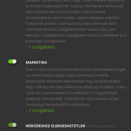
módjáról, többek között arról, hogy milyen oldalakat keresett fel
és milyen linkekre kattintott. Ezek az információk a felhasználó
VAN ELŐFIZETÉSED?
azonosítására nem használhatóak, mivel az adatok
összesítettek és anonimizáltak. Céljuk kizárólag a weboldal
Van előfizetésem a teljes szócikk megtekintéséhez.
funkcióinak javítása. Ezek közé tartoznak a harmadik féltől
származó elemzési szolgáltatásokhoz tartozó sütik; ilyen
BELÉPÉS
elemzési szolgáltatások a látogatóelemzések, a hőtérképek és a
közösségi médiaanalitika.
↓
1
szolgáltatás
MARKETING
Ezek a sütik nyomon követik a felhasználó online tevékenységét.
Az online tevékenységek megismerésével a hirdetők
NINCS ELŐFIZETÉSED?
relevánsabb reklámokat jeleníthetnek meg, és korlátozhatják,
Nincs regisztrációm és előfizetésem. A szótár 2 órás,
hogy a felhasználó hány alkalommal láthat egy hirdetést. Ezek a
díjmentes próbaverziójának elindításához regisztrálok és
sütik más szervezetekkel és hirdetőkkel is megoszthatják
belépek
.
ezeket az információkat. Ezek állandó sütik, amelyek szinte
mindig egy harmadik féltől származnak.
↓
2
szolgáltatás
REGISZTRÁCIÓ
MŰKÖDÉSHEZ ELENGEDHETETLEN
(mindig szükséges)